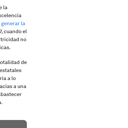
e la
xcelencia
 generar la
7, cuando el
ctricidad no
icas.
totalidad de
estatales
ia a lo
racias a una
abastecer
a.