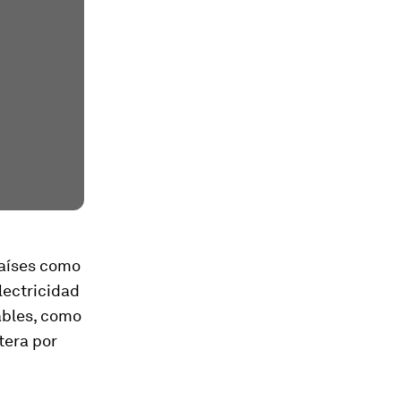
países como
lectricidad
vables, como
tera por