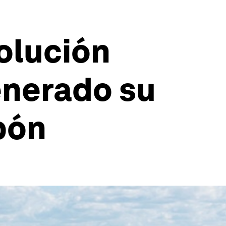
volución
enerado su
bón