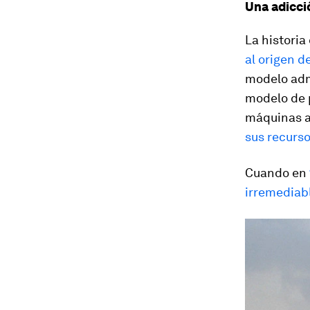
Una adicci
La historia
al origen d
modelo admi
modelo de p
máquinas a 
sus recurso
Cuando en
irremediab