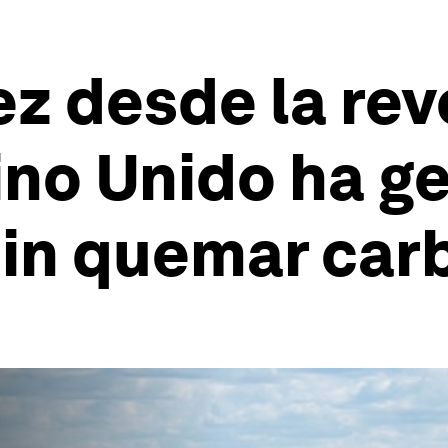
ez desde la re
eino Unido ha g
sin quemar car