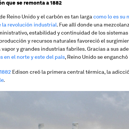
ón que se remonta a 1882
 de Reino Unido y el carbón es tan larga
como lo es su 
e la revolución industrial
. Fue allí donde una mezcolanz
nistrativo, estabilidad y continuidad de los sistemas 
roducción y recursos naturales favoreció el surgimie
vapor y grandes industrias fabriles. Gracias a sus ad
s en el norte y este del país
, Reino Unido se enganchó 
1882
Edison creó la primera central térmica, la adicci
le
.