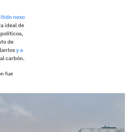
nítido nexo
a ideal de
políticos,
nto de
elantos
y a
al carbón.
ón fue