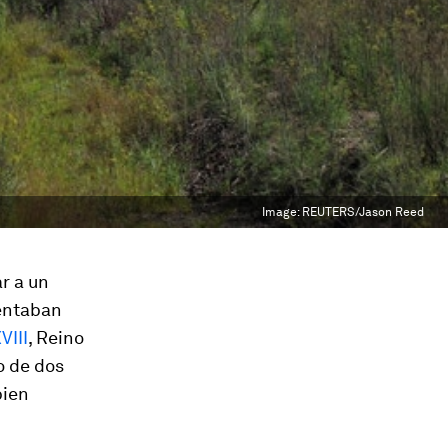
Image:
REUTERS/Jason Reed
ar a un
lentaban
VIII
, Reino
o de dos
bien