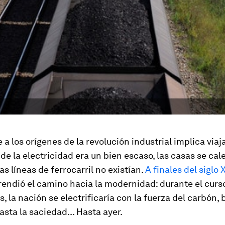
 a los orígenes de la revolución industrial implica viaj
e la electricidad era un bien escaso, las casas se ca
as líneas de ferrocarril no existían.
A finales del siglo X
endió el camino hacia la modernidad: durante el curs
s, la nación se electrificaría con la fuerza del carbón, 
ta la saciedad... Hasta ayer.