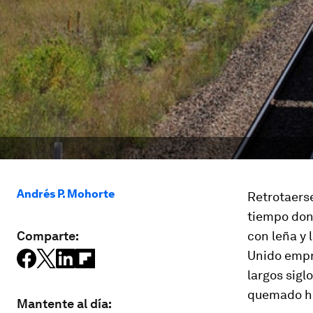
Andrés P. Mohorte
Retrotaerse
tiempo dond
Comparte:
con leña y l
Unido empr
largos siglo
quemado has
Mantente al día: