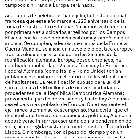
tampoco sin Francia Europa será nada.
Acabamos de celebrar el 14 de julio, la fiesta nacional
francesa que este año marca el 225 aniversario de la
toma de Bastilla. En esta ocasión hemos visto desfilar
por primera vez a soldados argelinos por los Campos
Elíseos, con la trascendencia histórica y simbólica que
implica. Se cumplen, además, cien años de la Primera
Guerra Mundial, se inicia un nuevo ciclo político europeo
tras las elecciones y se celebran los 25 años de la
reunificación alemana. Europa, desde entonces, ha
cambiado mucho. Hace 25 años Francia y la República
Federal Alemana (como Italia y Reino Unido) tenían
poblaciones similares en el entorno de los 60 millones
de habitantes. La reunificación supuso para la RFA
sumar a más de 16 millones de nuevos ciudadanos
procedentes de la República Democrática Alemana;
provocando que desde entonces y hasta hoy Alemania
sea el país más poblado de Europa. Objetivamente el
eje franco-alemán se descompensó. Para evitar que el
desequilibrio tuviera consecuencias políticas, Alemania
aceptó verse infrarrepresentada con la ponderación de
voto, no corregida sustancialmente hasta el Tratado de
Lisboa. Sin embargo, con el paso del tiempo y en un
proceso acentuado por la crisis económica, Berlín ha