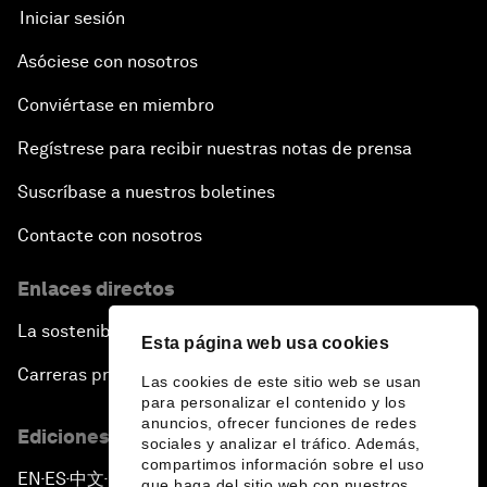
Iniciar sesión
Asóciese con nosotros
Conviértase en miembro
Regístrese para recibir nuestras notas de prensa
Suscríbase a nuestros boletines
Contacte con nosotros
Enlaces directos
La sostenibilidad en el Foro
Esta página web usa cookies
Carreras profesionales
Las cookies de este sitio web se usan
para personalizar el contenido y los
anuncios, ofrecer funciones de redes
Ediciones en otros idiomas
sociales y analizar el tráfico. Además,
compartimos información sobre el uso
EN
ES
中文
日本語
▪
▪
▪
que haga del sitio web con nuestros