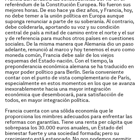
referéndum de la Constitución Europea. No fueron sus
mejores horas. De eso hace ya diez años, y Francia, hoy,
no debe temer a la unión política en Europa aunque
suponga renunciar a parte de su soberanía. Al contrario,
debe coliderarla, aportando su voz y su condición
central de país a mitad de camino entre el norte y el sur
y de referencia para muchos otros países en cuestiones
sociales. De la misma manera que Alemania dio un paso
adelante, renunció al marco y hoy tenemos el euro como
moneda común, Francia debe salir de los viejos
esquemas del Estado-nación. Con el tiempo, la
preponderancia económica alemana se ha traducido en
mayor poder político para Berlín. Sería conveniente
contar con el punto de vista complementario de París,
especialmente en estos momentos en los que se avanza
inexorablemente hacia una mayor integración
económica que desembocará, para satisfacción de
todos, en mayor integración política.
Francia cuenta con una sólida economía que le
proporciona los mimbres adecuados para enfrentar las
reformas con garantías. Tiene una renta per cápita que
sobrepasa los 30.000 euros anuales, un Estado del
bienestar fuerte y una sociedad formada; pero su
crecimiento está estancado. No nos podemos permitir