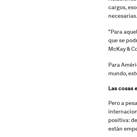
cargos, eso
necesarias
"Para aquel
que se podr
McKay & Co
Para Améric
mundo, est
Las cosas 
Pero a pesa
internacion
positiva: d
están empe