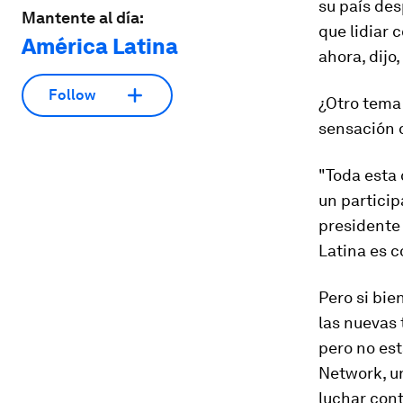
su país des
Mantente al día:
que lidiar 
América Latina
ahora, dijo
Follow
¿Otro tema
sensación d
"Toda esta 
un particip
presidente
Latina es c
Pero si bie
las nuevas
pero no es
Network, un
luchar cont