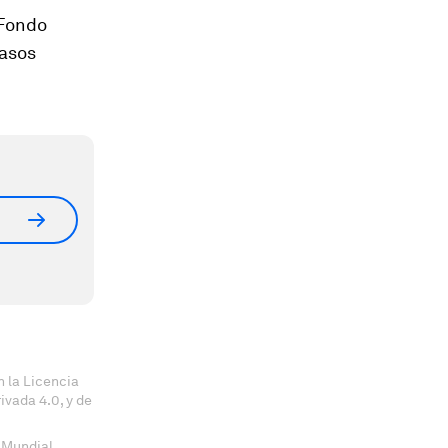
 Fondo
pasos
 la Licencia
vada 4.0, y de
 Mundial.