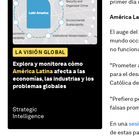
primer día 
América Lat
El auge del
mundo occid
no funcion
LA VISIÓN GLOBAL
Explora y monitorea cómo
"Prometer a
América Latina
afecta a las
para el des
economías, las industrias y los
Católica de
problemas globales
"Prefiero p
falsas prom
En una
ses
de estas p