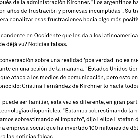
pués de la administración Kirchner. "Los argentinos h
con años de frustración y promesas incumplidas". Su t
, era canalizar esas frustraciones hacia algo más positi
 candente en Occidente que les da a los latinoameric
e déjà vu? Noticias falsas.
conversación sobre una realidad 'pos verdad' no es nu
ante en una sesión de la mañana. "Estados Unidos tie
 que ataca a los medios de comunicación, pero esto e
onocido: Cristina Fernández de Kirchner lo hacía todos 
n puede ser familiar, esta vez es diferente, en gran par
 tecnologías disponibles. "Estamos sobrestimando la 
tamos sobrestimando el impacto", dijo Felipe Estefan
a empresa social que ha invertido 100 millones de dó
ra las noticias falsas.