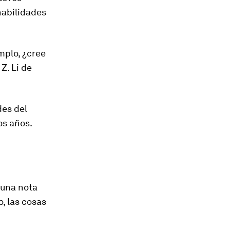
habilidades
mplo, ¿cree
Z. Li de
des del
os años.
 una nota
, las cosas