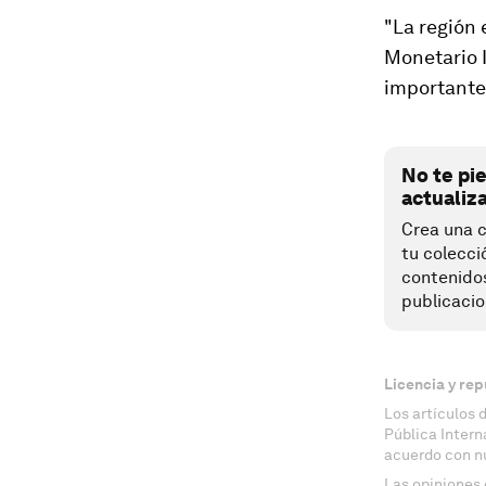
"La región 
Monetario I
importante
No te pi
actualiz
Crea una c
tu colecci
contenido
publicacio
Licencia y rep
Los artículos 
Pública Inter
acuerdo con n
Las opiniones 