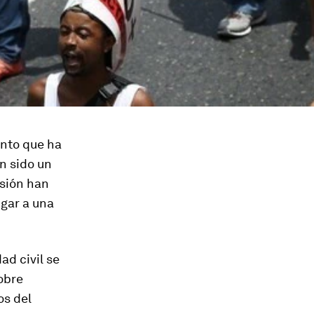
nto que ha
n sido un
esión han
ugar a una
ad civil se
obre
os del