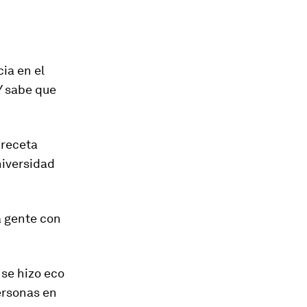
ia en el
Y sabe que
 receta
niversidad
a gente con
 se hizo eco
ersonas en