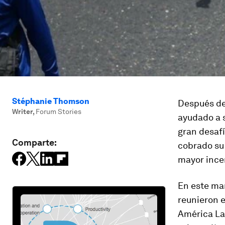
Stéphanie Thomson
Después de
Writer
,
Forum Stories
ayudado a s
gran desaf
Comparte:
cobrado su 
mayor ince
En este mar
reunieron 
América La