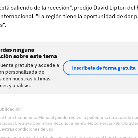
está saliendo de la recesión", predijo David Lipton del
nternacional. "La región tiene la oportunidad de dar 
s".
erdas ninguna
ación sobre este tema
uenta gratuita y accede a
Inscríbete de forma gratuita
ón personalizada de
s con nuestras últimas
nes y análisis.
ublicación
del Foro Económico Mundial pueden volver a publicarse de acuerdo con
nacional Creative Commons Reconocimiento-NoComercial-SinObraDeri
uestras condiciones de uso.
expresadas en este artículo son las del autor y no del Foro Económico