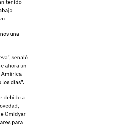
an tenido
rabajo
vo.
anos una
eva", señaló
ne ahora un
n América
los días".
te debido a
novedad,
 de Omidyar
lares para