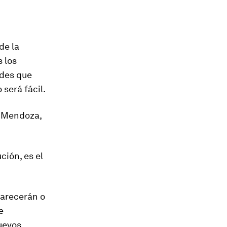
de la
 los
ades que
será fácil.
a Mendoza,
ción, es el
parecerán o
e
nuevos