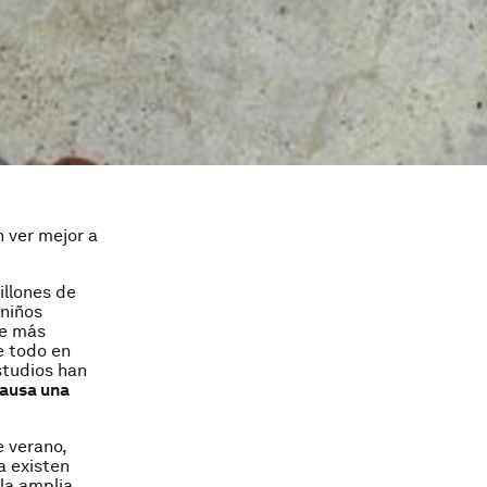
 ver mejor a
illones de
 niños
ue más
e todo en
studios han
causa una
e verano,
a existen
la amplia