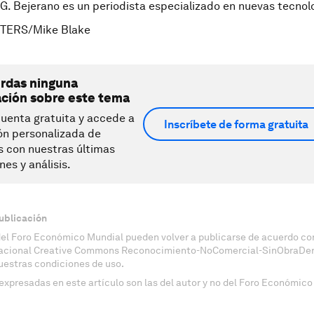
 G. Bejerano es un periodista especializado en nuevas tecnol
UTERS/Mike Blake
erdas ninguna
ación sobre este tema
uenta gratuita y accede a
Inscríbete de forma gratuita
ón personalizada de
s con nuestras últimas
nes y análisis.
ublicación
del Foro Económico Mundial pueden volver a publicarse de acuerdo con
nacional Creative Commons Reconocimiento-NoComercial-SinObraDeri
uestras condiciones de uso.
expresadas en este artículo son las del autor y no del Foro Económico