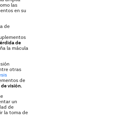
como las
mentos en su
ma de
suplementos
pérdida de
aña la mácula
isión
ntre otras
esis
lementos de
 de visión
.
se
entar un
dad de
ir la toma de