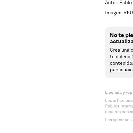
Autor: Pablo
Imagen: RE
No te pi
actualiz
Crea una c
tu colecci
contenido
publicacio
Licencia y rep
Los artículos 
Pública Inter
acuerdo con n
Las opiniones 