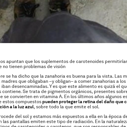
ios apuntan que los suplementos de carotenoides permitirían
 no tienen problemas de visión
e se ha dicho que la zanahoria es buena para la vista. Las m
s madres que obligaban –y obligan– a comer zanahorias a los
iban desencaminadas. Y es que este alimento es quizá el q
 contiene. Se trata de pigmentos orgánicos, presentes sobr
ue se convierten en vitamina A. En los últimos años algunos e
e estos compuestos
pueden proteger la retina del daño que 
ión a la luz azul
, sobre todo la que emite el sol.
procede del sol y estamos más expuestos a ella en la época d
 las pantallas emiten este tipo de radiación. En la naturalez
ipos de carotenoides o carotenos, que son responsables de 