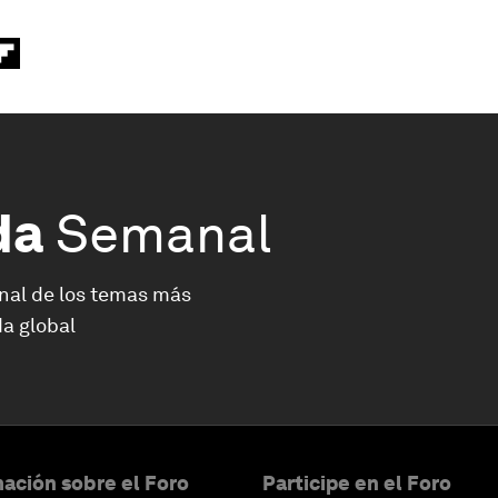
da
Semanal
nal de los temas más
a global
ación sobre el Foro
Participe en el Foro