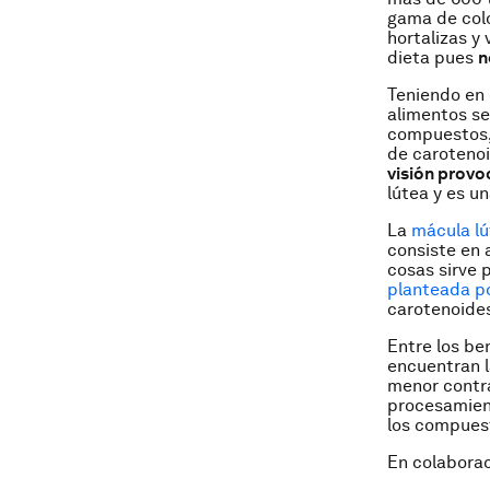
gama de colo
hortalizas y
dieta pues
n
Teniendo en 
alimentos se 
compuestos,
de caroteno
visión provo
lútea y es u
La
mácula lú
consiste en 
cosas sirve p
planteada po
carotenoide
Entre los be
encuentran 
menor contr
procesamient
los compues
En colabora