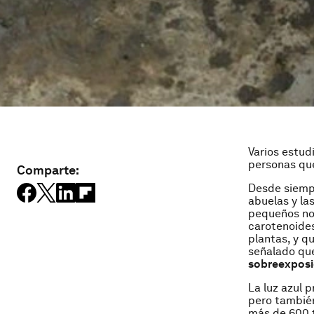
Varios estud
personas que
Comparte:
Desde siempr
abuelas y la
pequeños no 
carotenoides
plantas, y q
señalado qu
sobreexposic
La luz azul 
pero también
más de 600 t