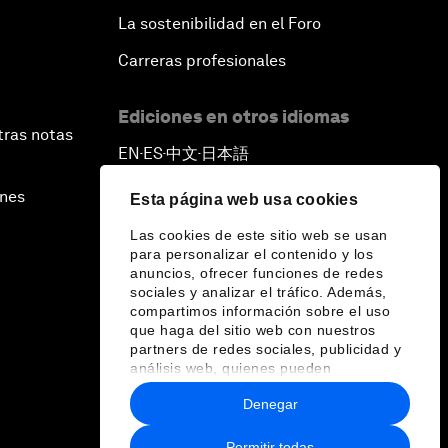
La sostenibilidad en el Foro
Carreras profesionales
Ediciones en otros idiomas
tras notas
EN
ES
中文
日本語
▪
▪
▪
ines
Esta página web usa cookies
Las cookies de este sitio web se usan
para personalizar el contenido y los
anuncios, ofrecer funciones de redes
sociales y analizar el tráfico. Además,
compartimos información sobre el uso
que haga del sitio web con nuestros
partners de redes sociales, publicidad y
análisis web, quienes pueden
combinarla con otra información que les
Denegar
haya proporcionado o que hayan
recopilado a partir del uso que haya
hecho de sus servicios.
Permitir todas