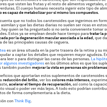
res que visten las frutas y el resto de alimentos vegetales, 
 verduras. El cuerpo humano necesita ingerir este tipo de ali
o es capaz de metabolizar por sí mismo los compuestos
.
cuenta que no todos los carotenoides que ingerimos en for
asimilan y que las dietas diarias no suelen ser ricas en estos
 hay quien se ha preguntado si no sería conveniente tomar 
ides. Estos ya se emplean desde hace tiempo para
tratar la 
cada por la degeneración macular asociada a la edad
, que d
na de las principales causas de ceguera.
tea
es un área situada en la parte trasera de la retina y su m
ayudar a captar los detalles que requieren mayor agudeza. E
ara leer o para distinguir las caras de las personas.
La hipót
r algunos investigadores
en los últimos años es que los sup
s también pueden
mejorar la vista en personas sin problemas
neficios que aportarían estos suplementos de carotenoides 
la
reducción del brillo
, ver los
colores más intensos
, experim
aste,
acelerar el tiempo de recuperación
, así como la capaci
o visual o poder ver más lejos. A todo esto podrían contribu
tos de forma complementaria a la dieta.
ción con
Think Big
.