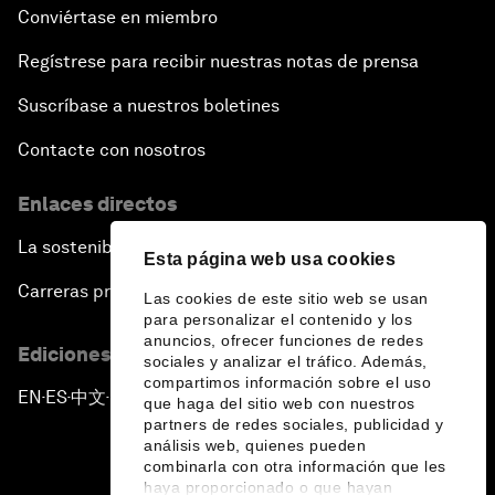
Conviértase en miembro
Regístrese para recibir nuestras notas de prensa
Suscríbase a nuestros boletines
Contacte con nosotros
Enlaces directos
La sostenibilidad en el Foro
Esta página web usa cookies
Carreras profesionales
Las cookies de este sitio web se usan
para personalizar el contenido y los
anuncios, ofrecer funciones de redes
Ediciones en otros idiomas
sociales y analizar el tráfico. Además,
compartimos información sobre el uso
EN
ES
中文
日本語
▪
▪
▪
que haga del sitio web con nuestros
partners de redes sociales, publicidad y
análisis web, quienes pueden
combinarla con otra información que les
haya proporcionado o que hayan