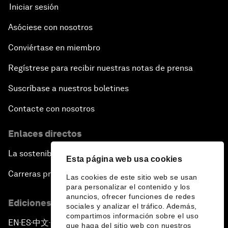
Iniciar sesión
Asóciese con nosotros
Conviértase en miembro
Regístrese para recibir nuestras notas de prensa
Suscríbase a nuestros boletines
Contacte con nosotros
Enlaces directos
La sostenibilidad en el Foro
Esta página web usa cookies
Carreras profesionales
Las cookies de este sitio web se usan
para personalizar el contenido y los
anuncios, ofrecer funciones de redes
Ediciones en otros idiomas
sociales y analizar el tráfico. Además,
compartimos información sobre el uso
EN
ES
中文
日本語
▪
▪
▪
que haga del sitio web con nuestros