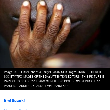
Image:
REUTERS/Finbarr O'Reilly/Files (NIGER - Tags: DISASTER HEALTH
SOCIETY TPX IMAGES OF THE DAY)ATTENTION EDITORS - THIS PICTURE IS
PART OF PACKAGE '30 YEARS OF REUTERS PICTURES'TO FIND ALL 56
IMAGES SEARCH '30 YEARS' - LM2EB2A0W7901
Emi Suzuki