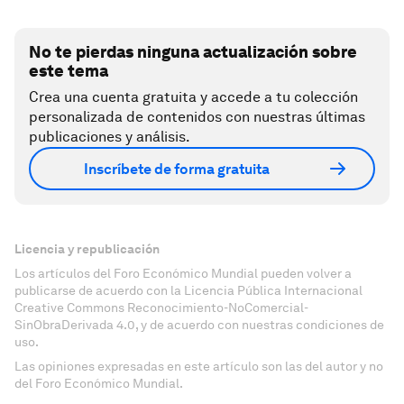
No te pierdas ninguna actualización sobre
este tema
Crea una cuenta gratuita y accede a tu colección
personalizada de contenidos con nuestras últimas
publicaciones y análisis.
Inscríbete de forma gratuita
Licencia y republicación
Los artículos del Foro Económico Mundial pueden volver a
publicarse de acuerdo con la Licencia Pública Internacional
Creative Commons Reconocimiento-NoComercial-
SinObraDerivada 4.0, y de acuerdo con nuestras condiciones de
uso.
Las opiniones expresadas en este artículo son las del autor y no
del Foro Económico Mundial.