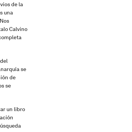
vios de la
s una
 Nos
talo Calvino
 completa
del
 anarquía se
ción de
os se
r un libro
mación
 búsqueda