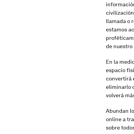
información
civilizaci
llamada o r
estamos ace
proféticam
de nuestro 
En la medi
espacio fís
convertirá 
eliminarlo 
volverá más
Abundan lo
online a t
sobre todos