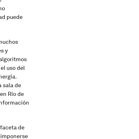
no
dad puede
 muchos
s y
 algoritmos
el uso del
nergía.
 sala de
 en Río de
información
 faceta de
n imponerse