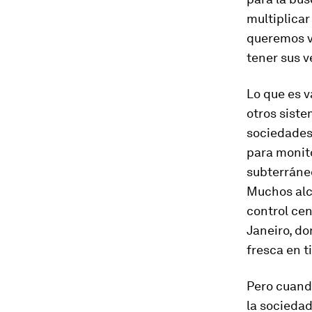
multiplicar
queremos ve
tener sus v
Lo que es v
otros siste
sociedades.
para monito
subterráneo
Muchos alc
control cen
Janeiro, d
fresca en t
Pero cuando
la socieda