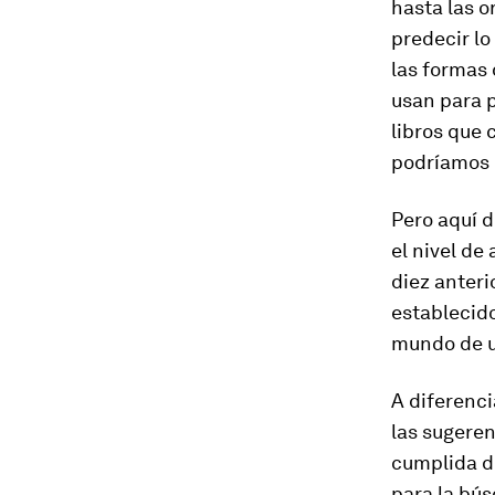
hasta las o
predecir lo
las formas 
usan para p
libros que 
podríamos 
Pero aquí 
el nivel de
diez anteri
establecido
mundo de u
A diferenci
las sugeren
cumplida d
para la bús