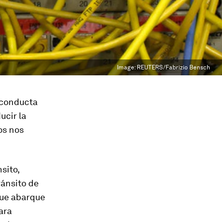
Image:
REUTERS/Fabrizio Bensch
a conducta
ucir la
os nos
sito,
ránsito de
-que abarque
ara