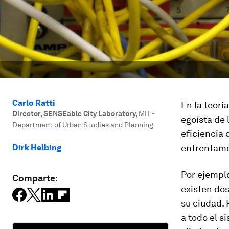
Carlo Ratti
En la teorí
Director, SENSEable City Laboratory
,
MIT -
egoísta de 
Department of Urban Studies and Planning
eficiencia 
Dirk Helbing
enfrentamos
Por ejemplo
Comparte:
existen dos
su ciudad. 
a todo el s