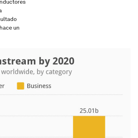
onductores
a
sultado
 hace un