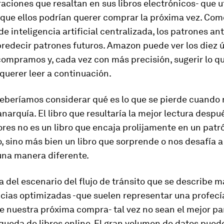
raciones que resaltan en sus libros electrónicos- que u
 que ellos podrían querer comprar la próxima vez. Com
de inteligencia artificial centralizada, los patrones an
redecir patrones futuros. Amazon puede ver los diez 
compramos y, cada vez con más precisión, sugerir lo q
querer leer a continuación.
deberíamos considerar qué es lo que se pierde cuando
 anarquía. El libro que resultaría la mejor lectura despu
ores no es un libro que encaja prolijamente en un patr
, sino más bien un libro que sorprende o nos desafía a 
na manera diferente.
a del escenario del flujo de tránsito que se describe m
cias optimizadas -que suelen representar una profecí
e nuestra próxima compra- tal vez no sean el mejor p
queda de libros online. El gran volumen de datos pued