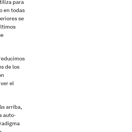
tiliza para
o en todas
teriores se
últimos
ue
 reducimos
és de los
ón
ver el
ás arriba,
a auto-
aradigma
e