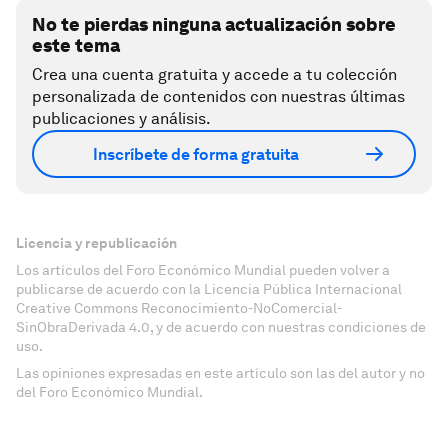
No te pierdas ninguna actualización sobre
este tema
Crea una cuenta gratuita y accede a tu colección
personalizada de contenidos con nuestras últimas
publicaciones y análisis.
Inscríbete de forma gratuita
Licencia y republicación
Los artículos del Foro Económico Mundial pueden volver a
publicarse de acuerdo con la Licencia Pública Internacional
Creative Commons Reconocimiento-NoComercial-
SinObraDerivada 4.0, y de acuerdo con nuestras condiciones de
uso.
Las opiniones expresadas en este artículo son las del autor y no
del Foro Económico Mundial.