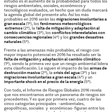
estudio es el aumento de la probabilidad para todos los
riesgos ambientales, sociales, económicos y
tecnológicos evaluados, un hecho que sin duda marcará
la agenda global del presente año. Así los más
probables en 2016 serán las
migraciones involuntarias a
gran escala
(1º), los
fenómenos meteorológicos
extremos
(2º), la f
alta de mitigación y adaptación al
cambio climático
(3º), los
conflictos interestatales con
consecuencias regionales
(4º) y los
grandes desastres
naturales
(5º).
Frente a las amenazas más probables, el riesgo con
mayor impacto potencial en 2016 ha resultado ser la
falta de mitigación y adaptación al cambio climático
(1º), siendo la primera vez que un riesgo ambiental lidera
esta clasificación. Le siguen el impacto de las
armas de
destrucción masiva
(2º), la
crisis del agua
(3º) y las
migraciones involuntarias a gran escala
(4º) y un
importante shock en el precio de la energía
(5º).
Con todo, el
Informe de Riesgos Globales 2016
revela
que nos encontramos ante un panorama de riesgos sin
precedentes. Y es que por primera vez, cuatro de las
cinco categorías principales –ambientales,
geopolíticas, sociales y económicas- figuran entre los