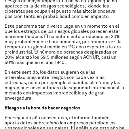
riesgos de mayor impacto. La única categoría que no
aparece es la de riesgos tecnológicos, donde los
ciberataques ocupan el puesto más alto: la onceava
posición tanto en probabilidad como en impacto.
Este panorama tan diverso llega en un momento en el
que los estragos de los riesgos globales parecen estar
incrementándose. El calentamiento producido en 2015
muy probablemente hará aumentar, por primera vez, la
temperatura global media en 1ºC con respecto a la era
preindustrial. El número de personas desplazadas en
2014 alcanzó los 59.5 millones según ACNUR, casi un
50% más que en el año 1940.
En este sentido, los datos sugieren que las
interrelaciones entre riesgos son cada vez más
estrechas, como por ejemplo el cambio climático y las
migraciones involuntarias o la seguridad internacional, a
menudo con impactos impredecibles y de gran
envergadura.
Ri
e
s
go
s a la hora de hacer negocios
Por segundo año consecutivo, el informe también
aporta datos sobre cómo las empresas perciben los
riesgos globales en sus países. El análisis de este año ha