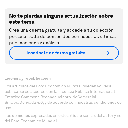
No te pierdas ninguna actualización sobre
este tema
Crea una cuenta gratuita y accede a tu colección
personalizada de contenidos con nuestras últimas
publicaciones y análisis.
Inscríbete de forma gratuita
Licencia y republicación
Los artículos del Foro Económico Mundial pueden volver a
publicarse de acuerdo con la Licencia Pública Internacional
Creative Commons Reconocimiento-NoComercial-
SinObraDerivada 4.0, y de acuerdo con nuestras condiciones de
uso.
Las opiniones expresadas en este artículo son las del autor y no
del Foro Económico Mundial.