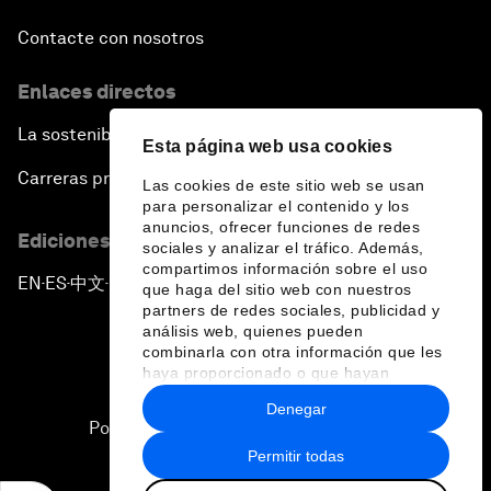
Contacte con nosotros
Enlaces directos
La sostenibilidad en el Foro
Esta página web usa cookies
Carreras profesionales
Las cookies de este sitio web se usan
para personalizar el contenido y los
anuncios, ofrecer funciones de redes
Ediciones en otros idiomas
sociales y analizar el tráfico. Además,
compartimos información sobre el uso
EN
ES
中文
日本語
▪
▪
▪
que haga del sitio web con nuestros
partners de redes sociales, publicidad y
análisis web, quienes pueden
combinarla con otra información que les
haya proporcionado o que hayan
recopilado a partir del uso que haya
Denegar
hecho de sus servicios.
Política de privacidad y normas de uso
Permitir todas
Sitemap