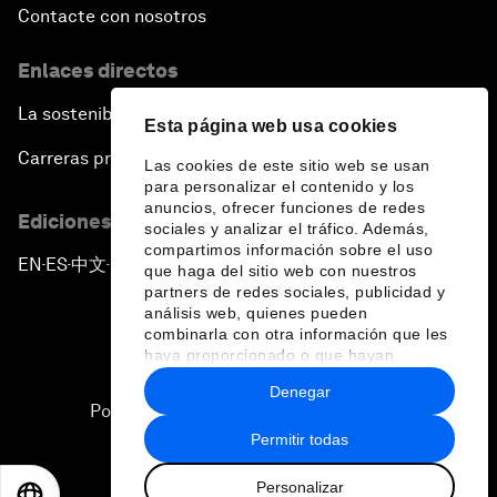
Contacte con nosotros
Enlaces directos
La sostenibilidad en el Foro
Esta página web usa cookies
Carreras profesionales
Las cookies de este sitio web se usan
para personalizar el contenido y los
anuncios, ofrecer funciones de redes
Ediciones en otros idiomas
sociales y analizar el tráfico. Además,
compartimos información sobre el uso
EN
ES
中文
日本語
▪
▪
▪
que haga del sitio web con nuestros
partners de redes sociales, publicidad y
análisis web, quienes pueden
combinarla con otra información que les
haya proporcionado o que hayan
recopilado a partir del uso que haya
Denegar
hecho de sus servicios.
Política de privacidad y normas de uso
Permitir todas
Sitemap
Personalizar
©
2026
Foro Económico Mundial
EN
ES
中文
日本語