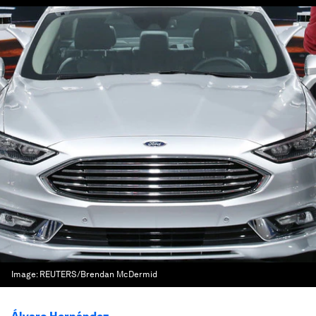
Image:
REUTERS/Brendan McDermid