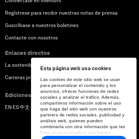
Conviértase en miembro
Regístrese para recibir nuestras notas de prensa
Suscríbase a nuestros boletines
Contacte con nosotros
Enlaces directos
La sostenibilidad en el Foro
Esta página web usa cookies
Carreras profesionales
Las cookies de este sitio web se usan
para personalizar el contenido y los
anuncios, ofrecer funciones de redes
Ediciones en otros idiomas
sociales y analizar el tráfico. Además,
compartimos información sobre el uso
EN
ES
中文
日本語
▪
▪
▪
que haga del sitio web con nuestros
partners de redes sociales, publicidad y
análisis web, quienes pueden
combinarla con otra información que les
haya proporcionado o que hayan
recopilado a partir del uso que haya