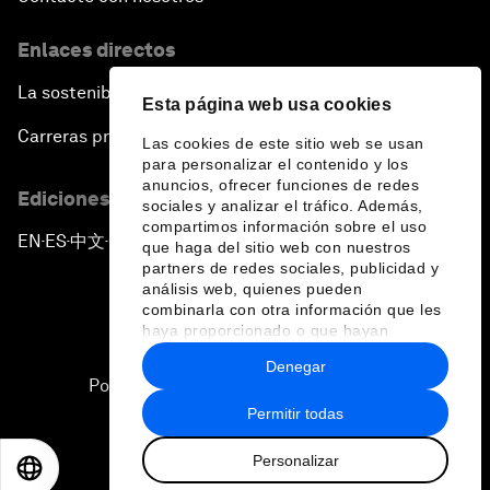
Enlaces directos
La sostenibilidad en el Foro
Esta página web usa cookies
Carreras profesionales
Las cookies de este sitio web se usan
para personalizar el contenido y los
anuncios, ofrecer funciones de redes
Ediciones en otros idiomas
sociales y analizar el tráfico. Además,
compartimos información sobre el uso
EN
ES
中文
日本語
▪
▪
▪
que haga del sitio web con nuestros
partners de redes sociales, publicidad y
análisis web, quienes pueden
combinarla con otra información que les
haya proporcionado o que hayan
recopilado a partir del uso que haya
Denegar
hecho de sus servicios.
Política de privacidad y normas de uso
Permitir todas
Sitemap
Personalizar
©
2026
Foro Económico Mundial
EN
ES
中文
日本語