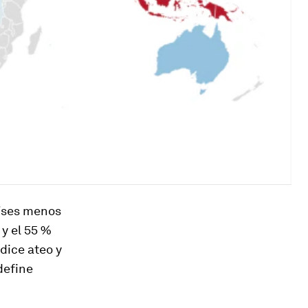
aíses menos
 y el 55 %
dice ateo y
 define