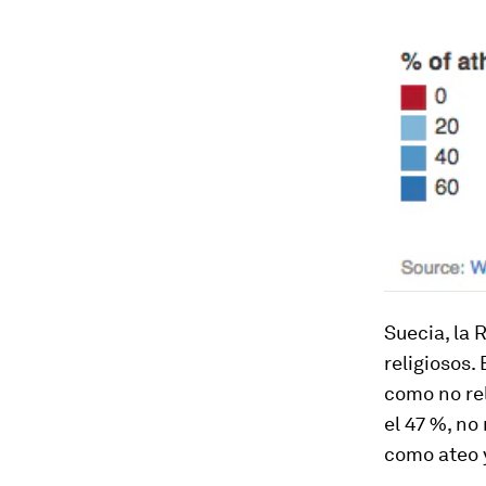
Suecia, la 
religiosos.
como no rel
el 47 %, no
como ateo y