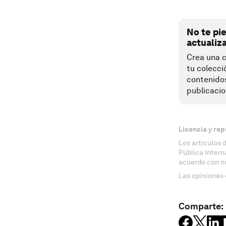
No te pi
actualiz
Crea una c
tu colecci
contenido
publicacio
Licencia y rep
Los artículos 
Pública Inter
acuerdo con n
Las opiniones 
Comparte: