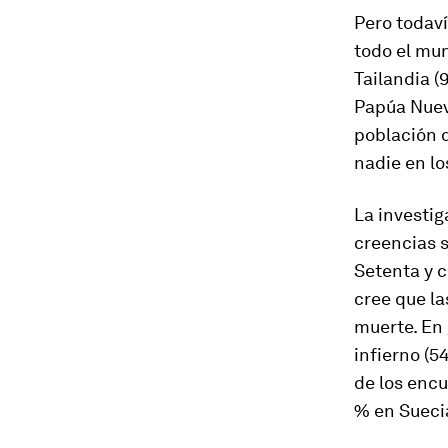
Pero todaví
todo el mun
Tailandia (
Papúa Nueva
población d
nadie en lo
La investi
creencias s
Setenta y c
cree que la
muerte. En 
infierno (5
de los encu
% en Suecia