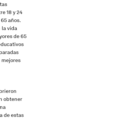
rtas
re 18 y 24
 65 años.
la vida
yores de 65
educativos
mparadas
n mejores
brieron
an obtener
una
a de estas