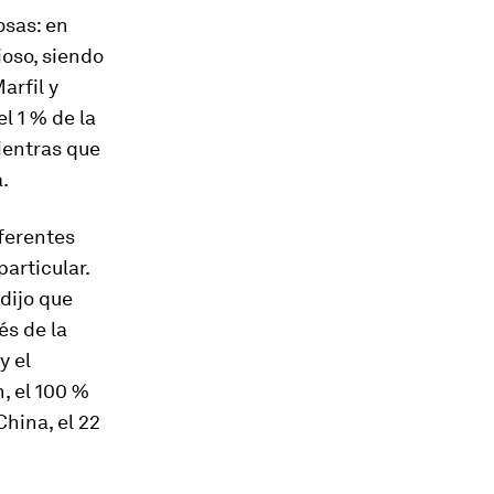
osas: en
ioso, siendo
arfil y
l 1 % de la
mientras que
.
ferentes
articular.
dijo que
és de la
y el
, el 100 %
hina, el 22