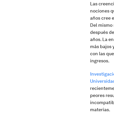
Las creenci
nociones qu
años cree e
Del mismo 
después de
años. La e
más bajos 
con las que
ingresos.
Investigac
Universidad
recientemen
peores res
incompatibi
materias.