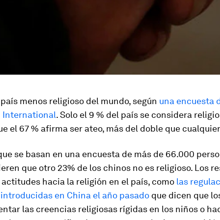
 país menos religioso del mundo, según
una encuesta 
 International
. Solo el 9 % del país se considera religio
e el 67 % afirma ser ateo, más del doble que cualquier
 que se basan en una encuesta de más de 66.000 pers
ieren que otro 23% de los chinos no es religioso. Los r
s actitudes hacia la religión en el país, como
las regula
 introducidas en China el año pasado
que dicen que lo
tar las creencias religiosas rígidas en los niños o ha