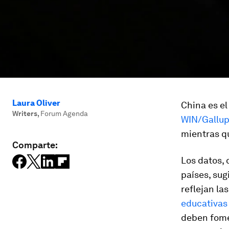
Laura Oliver
China es el
Writers
,
Forum Agenda
WIN/Gallup
mientras qu
Comparte:
Los datos,
países, sug
reflejan la
educativas
deben fomen