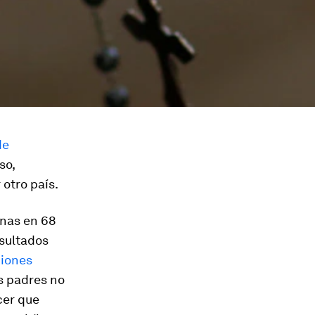
de
so,
 otro país.
onas en 68
esultados
ciones
s padres no
cer que