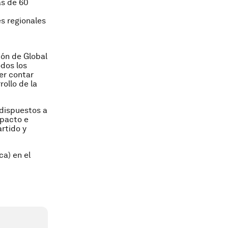
ás de 60
es regionales
ión de Global
odos los
er contar
ollo de la
 dispuestos a
mpacto e
rtido y
ca) en el