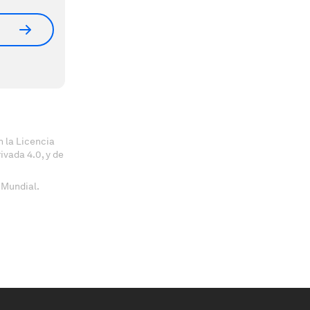
 la Licencia
vada 4.0, y de
 Mundial.