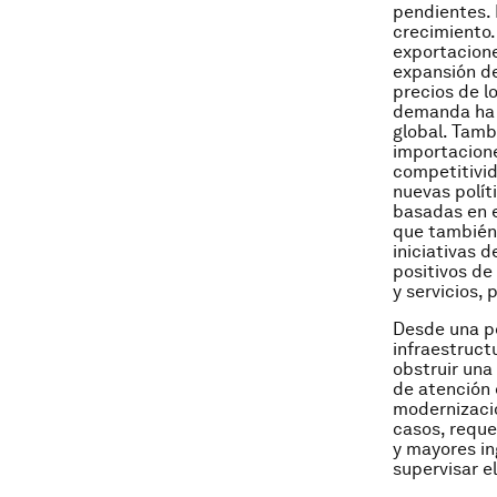
pendientes. 
crecimiento.
exportacione
expansión de
precios de l
demanda ha 
global. Tamb
importacione
competitivid
nuevas polít
basadas en e
que también 
iniciativas 
positivos de
y servicios,
Desde una pe
infraestructu
obstruir una
de atención e
modernizació
casos, reque
y mayores in
supervisar e