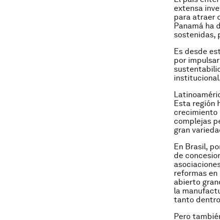
extensa inve
para atraer 
Panamá ha de
sostenidas, 
Es desde est
por impulsar
sustentabili
institucional
Latinoaméric
Esta región 
crecimiento 
complejas pe
gran varieda
En Brasil, p
de concesion
asociaciones
reformas en 
abierto gran
la manufactu
tanto dentro
Pero también