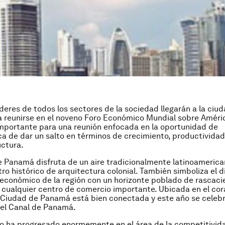
íderes de todos los sectores de la sociedad llegarán a la ciu
reunirse en el noveno Foro Económico Mundial sobre Améric
mportante para una reunión enfocada en la oportunidad de
a de dar un salto en términos de crecimiento, productividad 
uctura.
 Panamá disfruta de un aire tradicionalmente latinoamerica
tro histórico de arquitectura colonial. También simboliza el 
económico de la región con un horizonte poblado de rascaci
cualquier centro de comercio importante. Ubicada en el cor
 Ciudad de Panamá está bien conectada y este año se celebr
del Canal de Panamá.
ro ha progresado enormemente en el área de la competitivid