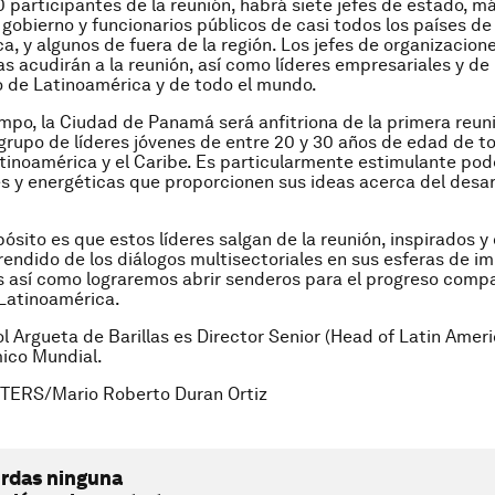
0 participantes de la reunión, habrá siete jefes de estado, m
 gobierno y funcionarios públicos de casi todos los países de
a, y algunos de fuera de la región. Los jefes de organizacion
as acudirán a la reunión, así como líderes empresariales y de
 de Latinoamérica y de todo el mundo.
mpo, la Ciudad de Panamá será anfitriona de la primera reun
grupo de líderes jóvenes de entre 20 y 30 años de edad de t
tinoamérica y el Caribe. Es particularmente estimulante pod
s y energéticas que proporcionen sus ideas acerca del desarr
ósito es que estos líderes salgan de la reunión, inspirados y
prendido de los diálogos multisectoriales en sus esferas de i
Es así como lograremos abrir senderos para el progreso compa
Latinoamérica.
ol Argueta de Barillas es Director Senior (Head of Latin Ameri
ico Mundial.
TERS/Mario Roberto Duran Ortiz
erdas ninguna