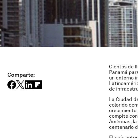
Cientos de l
Panamá para 
Comparte:
un entorno i
Latinoaméric
de infraestr
La Ciudad de
colorido cen
crecimiento 
compite con 
Américas, la
centenario 
El país ente