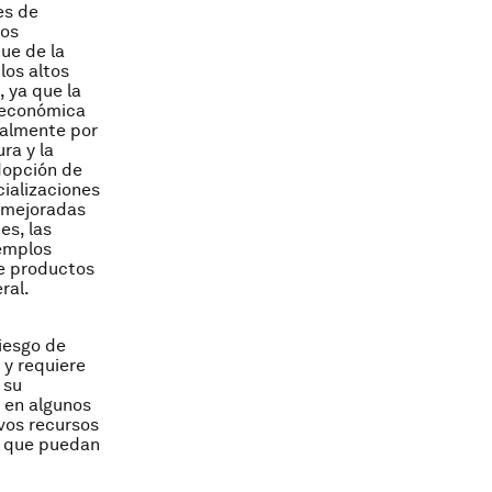
es de
los
ue de la
los altos
 ya que la
 económica
calmente por
ra y la
dopción de
cializaciones
r mejoradas
es, las
jemplos
de productos
ral.
riesgo de
 y requiere
 su
 en algunos
vos recursos
as que puedan