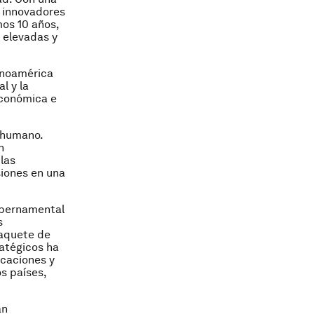
s innovadores
mos 10 años,
 elevadas y
inoamérica
l y la
económica e
 humano.
n
las
siones en una
gubernamental
s
paquete de
ratégicos ha
icaciones y
s países,
án