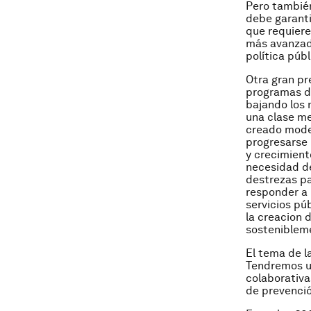
Pero también
debe garanti
que requiere
más avanzada
política púb
Otra gran pr
programas de
bajando los 
una clase me
creado model
progresarse
y crecimient
necesidad de
destrezas pa
responder a 
servicios pú
la creacion 
sosteniblem
El tema de l
Tendremos un
colaborativa
de prevención