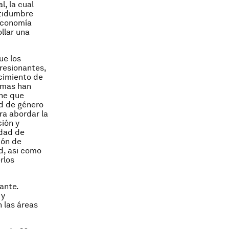
l, la cual
rtidumbre
 economía
llar una
ue los
resionantes,
ecimiento de
amas han
ene que
d de género
ra abordar la
ción y
idad de
ión de
d, asi como
rlos
ante.
 y
n las áreas