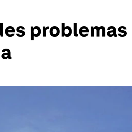
des problemas
na