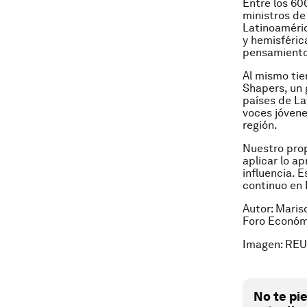
Entre los 60
ministros de
Latinoaméric
y hemisféric
pensamiento
Al mismo tie
Shapers, un 
países de La
voces jóvene
región.
Nuestro prop
aplicar lo a
influencia. 
continuo en 
Autor: Maris
Foro Económ
Imagen: REU
No te pi