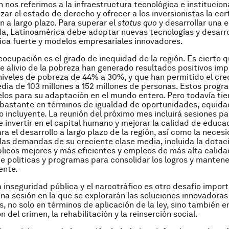
 nos referimos a la infraestructura tecnológica e instituciona
zar el estado de derecho y ofrecer a los inversionistas la ce
n a largo plazo. Para superar el
status quo
y desarrollar una
, Latinoamérica debe adoptar nuevas tecnologías y desarro
lica fuerte y modelos empresariales innovadores.
eocupación es el grado de inequidad de la región. Es cierto q
 alivio de la pobreza han generado resultados positivos imp
niveles de pobreza de 44% a 30%, y que han permitido el cr
dia de 103 millones a 152 millones de personas. Estos progr
os para su adaptación en el mundo entero. Pero todavía ti
 bastante en términos de igualdad de oportunidades, equida
o incluyente. La reunión del próximo mes incluirá sesiones pa
 invertir en el capital humano y mejorar la calidad de educa
ra el desarrollo a largo plazo de la región, así como la neces
las demandas de su creciente clase media, incluida la dotac
blicos mejores y más eficientes y empleos de más alta calida
de politicas y programas para consolidar los logros y mantene
ente.
a inseguridad pública y el narcotráfico es otro desafío import
a sesión en la que se explorarán las soluciones innovadoras
s, no solo en términos de aplicación de la ley, sino también e
 del crimen, la rehabilitación y la reinserción social.