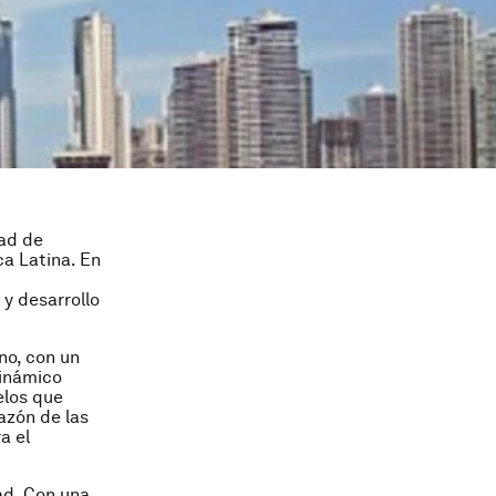
dad de
a Latina. En
y desarrollo
no, con un
dinámico
elos que
azón de las
a el
ad. Con una