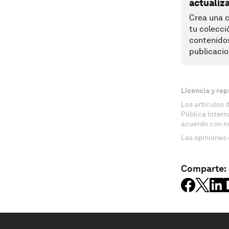
actualiz
Crea una c
tu colecci
contenido
publicacio
Licencia y rep
Los artículos 
Pública Inter
acuerdo con n
Las opiniones 
Comparte: