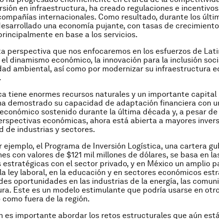
rsión en infraestructura, ha creado regulaciones e incentivo
compañías internacionales. Como resultado, durante los últi
sarrollado una economía pujante, con tasas de crecimiento
principalmente en base a los servicios.
a perspectiva que nos enfocaremos en los esfuerzos de Lat
 el dinamismo económico, la innovación para la inclusión socia
dad ambiental, así como por modernizar su infraestructura 
.
a tiene enormes recursos naturales y un importante capital
ha demostrado su capacidad de adaptación financiera con u
económico sostenido durante la última década y, a pesar de 
rspectivas económicas, ahora está abierta a mayores inver
d de industrias y sectores.
or ejemplo, el Programa de Inversión Logística, una cartera 
es con valores de $121 mil millones de dólares, se basa en la
 estratégicas con el sector privado, y en México un amplio 
la ley laboral, en la educación y en sectores económicos est
des oportunidades en las industrias de la energía, las comun
ra. Este es un modelo estimulante que podría usarse en otro
 como fuera de la región.
 es importante abordar los retos estructurales que aún est