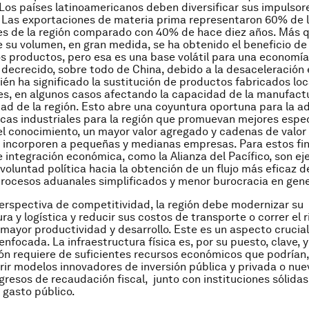
Los países latinoamericanos deben diversificar sus impulsor
 Las exportaciones de materia prima representaron 60% de 
s de la región comparado con 40% de hace diez años. Más q
 su volumen, en gran medida, se ha obtenido el beneficio de 
os productos, pero esa es una base volátil para una economía,
decrecido, sobre todo de China, debido a la desaceleración
ién ha significado la sustitución de productos fabricados lo
s, en algunos casos afectando la capacidad de la manufactu
ad de la región. Esto abre una coyuntura oportuna para la a
icas industriales para la región que promuevan mejores espe
l conocimiento, un mayor valor agregado y cadenas de valo
incorporen a pequeñas y medianas empresas. Para estos fin
de integración económica, como la Alianza del Pacífico, son e
 voluntad política hacia la obtención de un flujo más eficaz 
 procesos aduanales simplificados y menor burocracia en gene
rspectiva de competitividad, la región debe modernizar su
ra y logística y reducir sus costos de transporte o correr el 
 mayor productividad y desarrollo. Este es un aspecto crucial
nfocada. La infraestructura física es, por su puesto, clave, y
n requiere de suficientes recursos económicos que podrían,
rir modelos innovadores de inversión pública y privada o nue
gresos de recaudación fiscal, junto con instituciones sólid
l gasto público.