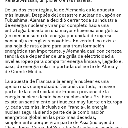
Renault-Nissan, un pionero en la materia.
De las dos estrategias, la de Alemania es la apuesta
más inusual. Después del desastre nuclear de Japón en
Fukushima, Alemania decidió cerrar toda su industria
de energía nuclear y virar por completo hacia una
estrategia basada en una mayor eficiencia energética
(un menor insumo de energía por unidad de ingreso
nacional) y energías renovables. En verdad, no existe
una hoja de ruta clara para una transformación
energética tan importante, y Alemania casi con certeza
tendrá que depender de una grilla de electricidad a
nivel europeo para compartir energía limpia y, llegado el
caso, de energía solar importada del norte de África y
de Oriente Medio.
La apuesta de Francia a la energía nuclear es una
opción más comprobada. Después de todo, la mayor
parte de la electricidad de Francia proviene de la
energía nuclear desde hace muchos años. Y si bien
existe un sentimiento antinuclear muy fuerte en Europa
-y, cada vez más, inclusive en Francia-, la energía
nuclear seguirá siendo parte de la combinación
energética global en las próximas décadas,
simplemente porque gran parte de Asia (incluyendo
China, India, Corea del Sur y Japón) seguirán siendo sus