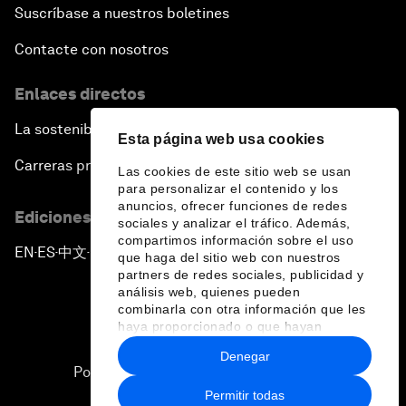
Suscríbase a nuestros boletines
Contacte con nosotros
Enlaces directos
La sostenibilidad en el Foro
Esta página web usa cookies
Carreras profesionales
Las cookies de este sitio web se usan
para personalizar el contenido y los
anuncios, ofrecer funciones de redes
Ediciones en otros idiomas
sociales y analizar el tráfico. Además,
compartimos información sobre el uso
EN
ES
中文
日本語
▪
▪
▪
que haga del sitio web con nuestros
partners de redes sociales, publicidad y
análisis web, quienes pueden
combinarla con otra información que les
haya proporcionado o que hayan
recopilado a partir del uso que haya
Denegar
hecho de sus servicios.
Política de privacidad y normas de uso
Permitir todas
Sitemap