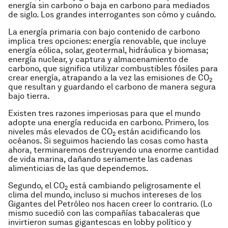
energía sin carbono o baja en carbono para mediados
de siglo. Los grandes interrogantes son cómo y cuándo.
La energía primaria con bajo contenido de carbono
implica tres opciones: energía renovable, que incluye
energía eólica, solar, geotermal, hidráulica y biomasa;
energía nuclear, y captura y almacenamiento de
carbono, que significa utilizar combustibles fósiles para
crear energía, atrapando a la vez las emisiones de CO
2
que resultan y guardando el carbono de manera segura
bajo tierra.
Existen tres razones imperiosas para que el mundo
adopte una energía reducida en carbono. Primero, los
niveles más elevados de CO
están acidificando los
2
océanos. Si seguimos haciendo las cosas como hasta
ahora, terminaremos destruyendo una enorme cantidad
de vida marina, dañando seriamente las cadenas
alimenticias de las que dependemos.
Segundo, el CO
está cambiando peligrosamente el
2
clima del mundo, incluso si muchos intereses de los
Gigantes del Petróleo nos hacen creer lo contrario. (Lo
mismo sucedió con las compañías tabacaleras que
invirtieron sumas gigantescas en lobby político y