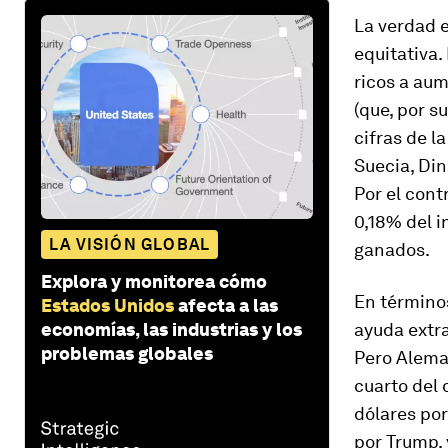
La verdad e
equitativa.
ricos a aum
(que, por s
cifras de 
Suecia, Din
Por el cont
0,18% del i
LA VISIÓN GLOBAL
ganados.
Explora y monitorea cómo
En término
Estados Unidos
afecta a las
economías, las industrias y los
ayuda extra
problemas globales
Pero Alema
cuarto del
dólares po
por Trump,