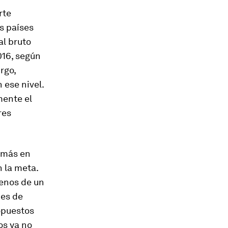
rte
s países
al bruto
016, según
rgo,
 ese nivel.
mente el
res
 más en
 la meta.
enos de un
nes de
opuestos
os ya no