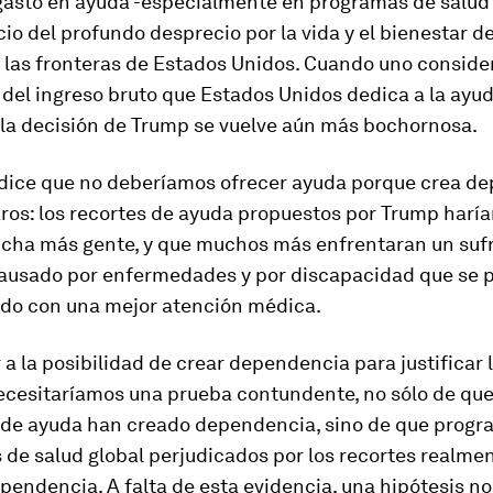
gasto en ayuda -especialmente en programas de salud 
cio del profundo desprecio por la vida y el bienestar d
 las fronteras de Estados Unidos. Cuando uno consider
del ingreso bruto que Estados Unidos dedica a la ayu
 la decisión de Trump se vuelve aún más bochornosa.
 dice que no deberíamos ofrecer ayuda porque crea d
ros: los recortes de ayuda propuestos por Trump harí
cha más gente, y que muchos más enfrentaran un suf
causado por enfermedades y por discapacidad que se 
ado con una mejor atención médica.
 a la posibilidad de crear dependencia para justificar 
necesitaríamos una prueba contundente, no sólo de qu
de ayuda han creado dependencia, sino de que progr
 de salud global perjudicados por los recortes realme
endencia. A falta de esta evidencia, una hipótesis no