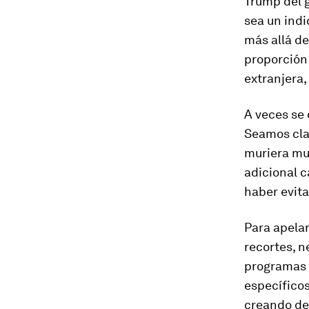
Trump del 
sea un indi
más allá de
proporción 
extranjera,
A veces se
Seamos cla
muriera mu
adicional 
haber evit
Para apelar
recortes, 
programas 
específicos
creando dep