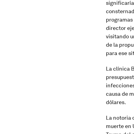
significar
consternado
programas 
director ej
visitando u
de la propu
para ese sit
La clínica 
presupuesto
infecciones
causa de mu
dólares.
La notoria 
muerte en 