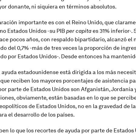
yor donante, ni siquiera en términos absolutos.
ración importante es con el Reino Unido, que clarame
omo Estados Unidos -su PIB
per capita
es 31% inferior-. 
ce pocos años, con respaldo bipartidario, alcanzó el n
o del 0,7% -más de tres veces la proporción de ingre
ado por Estados Unidos-. Desde entonces ha mantenido
 ayuda estadounidense está dirigida a los más necesit
 que reciben los mayores porcentajes de asistencia pa
por parte de Estados Unidos son Afganistán, Jordania 
ciones, obviamente, están basadas en lo que se perci
eopolíticos de Estados Unidos, no en la gravedad de l
ra el desarrollo de los países.
en lo que los recortes de ayuda por parte de Estados