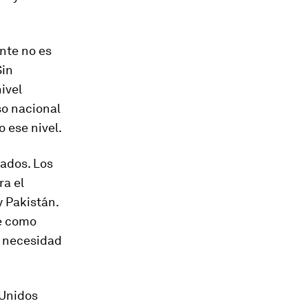
nte no es
Sin
ivel
so nacional
 ese nivel.
ados. Los
ra el
y Pakistán.
be como
a necesidad
 Unidos