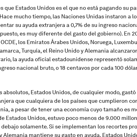
s que Estados Unidos es el que no está pagando su pa
 Hace mucho tiempo, las Naciones Unidas instaron a lo
entar su ayuda extranjera a 0,7% de su ingreso nacion
upuesto, es muy diferente del gasto del gobierno). En 2
la OCDE, los Emiratos Árabes Unidos, Noruega, Luxembu
amarca, Turquía, el Reino Unido y Alemania alcanzaron
rario, la ayuda oficial estadounidense representó sola
ngreso nacional bruto, o 18 centavos por cada 100 dóla
s absolutos, Estados Unidos, de cualquier modo, gastó
njera que cualquiera de los países que cumplieron con
nia, a pesar de tener una economía cuyo tamaño es m
 de Estados Unidos, estuvo poco menos de 9.000 millo
r debajo solamente. Si se implementan los recortes pr
 y Alemania mantiene su gasto en ayuda, Estados Unid