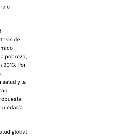
ra o
d
tesis de
ómico
ma pobreza,
n 2013. Por
,
salud y la
tán
propuesta
 quedaría
alud global