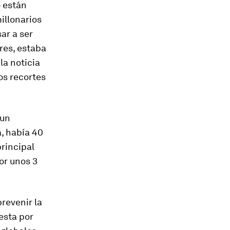
o están
illonarios
ar a ser
res, estaba
la noticia
os recortes
 un
a, había 40
principal
por unos 3
revenir la
esta por