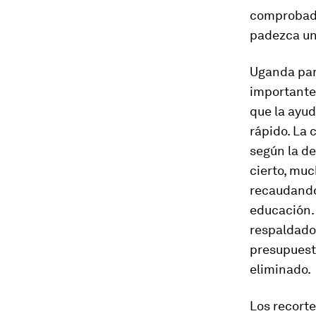
comprobada
padezca un
Uganda par
importante 
que la ayu
rápido. La
según la de
cierto, mu
recaudando
educación.
respaldados
presupuest
eliminado.
Los recorte