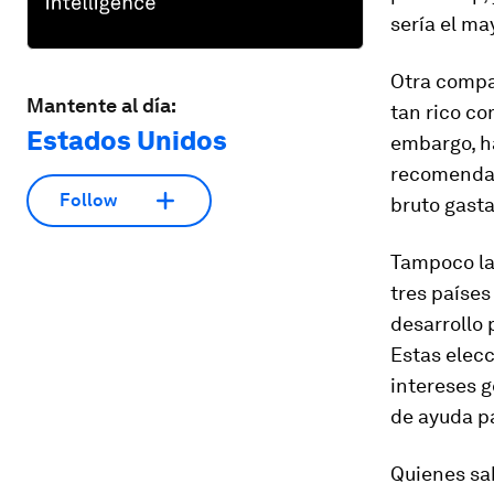
sería el ma
Otra compa
Mantente al día:
tan rico c
Estados Unidos
embargo, ha
recomendad
Follow
bruto gast
Tampoco la
tres países
desarrollo 
Estas elec
intereses g
de ayuda pa
Quienes sab