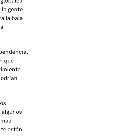
globales-
e la gente
a la baja
da
ependencia.
an que
rimiento
podrían
los
e algunos
amas
nte están