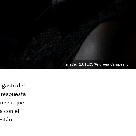
Image:
REUTERS/Andreea Campeanu
 gasto del
a respuesta
onces, que
a con el
están