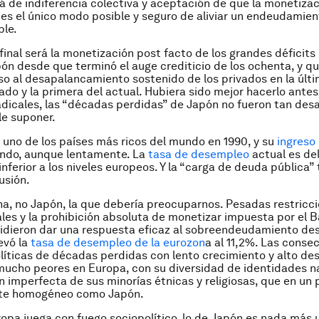
 de indiferencia colectiva y aceptación de que la monetiza
s el único modo posible y seguro de aliviar un endeudamient
ble.
 final será la monetización post facto de los grandes déficits
n desde que terminó el auge crediticio de los ochenta, y qu
o al desapalancamiento sostenido de los privados en la últ
sado y la primera del actual. Hubiera sido mejor hacerlo antes
radicales, las “décadas perdidas” de Japón no fueron tan des
e suponer.
 uno de los países más ricos del mundo en 1990, y su
ingreso
endo, aunque lentamente. La
tasa de desempleo
actual es del
inferior a los niveles europeos. Y la “carga de deuda pública”
usión.
na, no Japón, la que debería preocuparnos. Pesadas restricci
cales y la prohibición absoluta de monetizar impuesta por el 
idieron dar una respuesta eficaz al sobreendeudamiento de
evó la
tasa de desempleo de la eurozon
a al 11,2%. Las conse
olíticas de décadas perdidas con lento crecimiento y alto d
ucho peores en Europa, con su diversidad de identidades n
n imperfecta de sus minorías étnicas y religiosas, que en un p
te homogéneo como Japón.
opa juega con fuego sociopolítico, lo de Japón es nada más