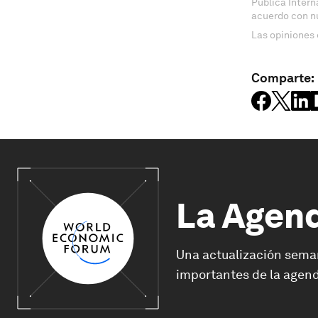
Pública Inter
acuerdo con n
Las opiniones 
Comparte:
La Agen
Una actualización sema
importantes de la agend