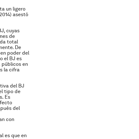
ta un ligero
 2014) asestó
BJ, cuyas
ones de
da total
mente. De
 en poder del
o el BJ es
s públicos en
 la cifra
tiva del BJ
el tipo de
s. Es
efecto
spués del
ian con
al es que en