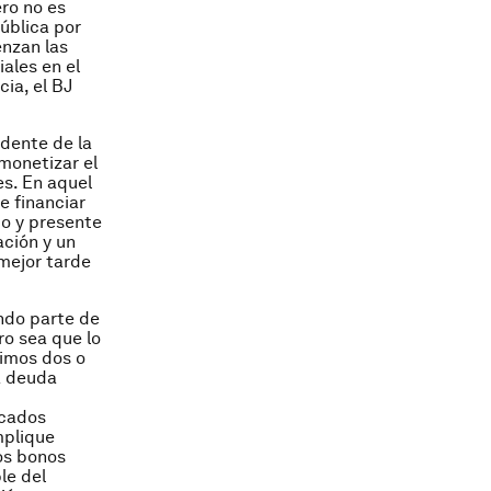
ro no es
ública por
enzan las
ales en el
cia, el BJ
idente de la
 monetizar el
es. En aquel
e financiar
do y presente
ación y un
 mejor tarde
ndo parte de
ro sea que lo
ximos dos o
la deuda
rcados
mplique
los bonos
le del