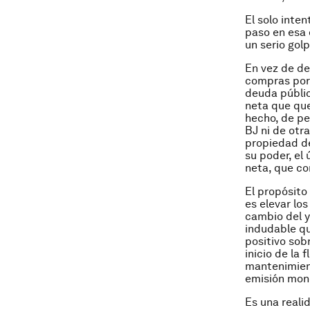
El solo inte
paso en esa 
un serio gol
En vez de de
compras por 
deuda públic
neta que que
hecho, de pe
BJ ni de otr
propiedad de
su poder, el 
neta, que c
El propósito
es elevar los
cambio del y
indudable qu
positivo sobr
inicio de la 
mantenimient
emisión mon
Es una reali