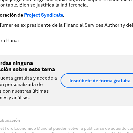
ntable. Bien se justifica la indiferencia.
boración de
Project Syndicate
.
 Turner es ex presidente de la Financial Services Authority de
ru Hanai
erdas ninguna
ación sobre este tema
uenta gratuita y accede a
Inscríbete de forma gratuita
ón personalizada de
s con nuestras últimas
nes y análisis.
ublicación
del Foro Económico Mundial pueden volver a publicarse de acuerdo con