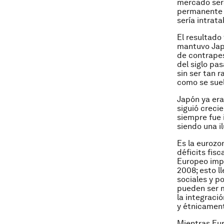
mercado será
permanente e
sería intrata
El resultado
mantuvo Japó
de contrapes
del siglo pa
sin ser tan 
como se suel
Japón ya era
siguió creci
siempre fue 
siendo una il
Es la eurozo
déficits fis
Europeo imp
2008; esto ll
sociales y p
pueden ser m
la integració
y étnicamen
Mientras Eur