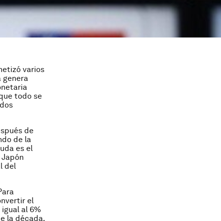
etizó varios
a genera
onetaria
 que todo se
ados
espués de
ndo de la
uda es el
o Japón
l del
Para
nvertir el
 igual al 6%
de la década.