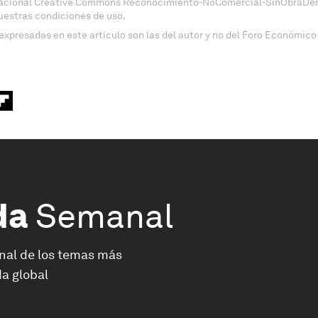
nacional Creative Commons Reconocimiento-NoComercial-SinObraDeri
uestras condiciones de uso.
expresadas en este artículo son las del autor y no del Foro Económico
da
Semanal
nal de los temas más
a global