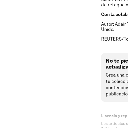
de retoque co
Con la cola
Autor: Adair
Unido.
REUTERS/To
No te pi
actualiz
Crea una c
tu colecci
contenido
publicacio
Licencia y rep
Los artículos 