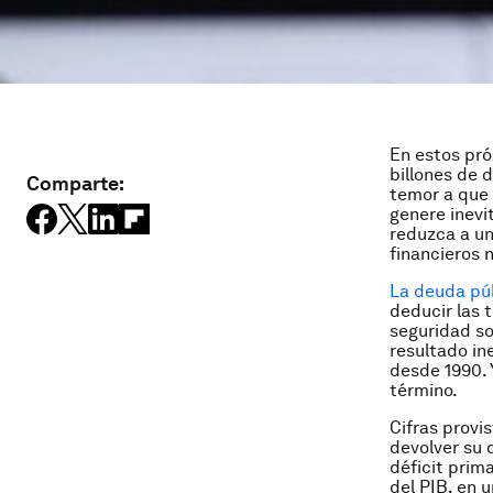
En estos pró
billones de 
Comparte:
temor a que 
genere inevi
reduzca a un
financieros 
La deuda pú
deducir las 
seguridad so
resultado in
desde 1990. 
término.
Cifras provi
devolver su 
déficit prim
del PIB, en 