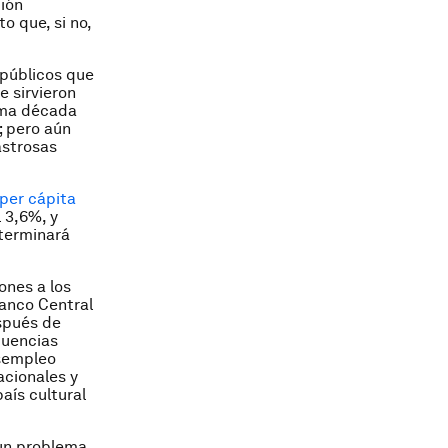
ción
o que, si no,
 públicos que
e sirvieron
ima década
; pero aún
astrosas
 per cápita
 3,6%, y
 terminará
ones a los
Banco Central
spués de
cuencias
esempleo
acionales y
aís cultural
 un problema