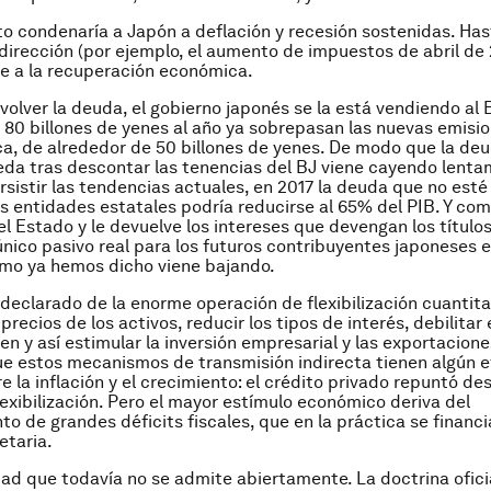
nto condenaría a Japón a deflación y recesión sostenidas. Has
dirección (por ejemplo, el aumento de impuestos de abril de
pe a la recuperación económica.
volver la deuda, el gobierno japonés se la está vendiendo al 
80 billones de yenes al año ya sobrepasan las nuevas emisi
a, de alrededor de 50 billones de yenes. De modo que la deu
da tras descontar las tenencias del BJ viene cayendo lenta
rsistir las tendencias actuales, en 2017 la deuda que no esté
as entidades estatales podría reducirse al 65% del PIB. Y com
l Estado y le devuelve los intereses que devengan los título
único pasivo real para los futuros contribuyentes japoneses es
omo ya hemos dicho viene bajando.
 declarado de la enorme operación de flexibilización cuantita
 precios de los activos, reducir los tipos de interés, debilitar 
en y así estimular la inversión empresarial y las exportacione
e estos mecanismos de transmisión indirecta tienen algún 
e la inflación y el crecimiento: el crédito privado repuntó de
flexibilización. Pero el mayor estímulo económico deriva del
o de grandes déficits fiscales, que en la práctica se financ
etaria.
dad que todavía no se admite abiertamente. La doctrina ofici