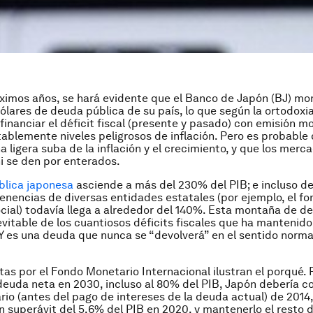
ximos años, se hará evidente que el Banco de Japón (BJ) mon
dólares de deuda pública de su país, lo que según la ortodoxi
financiar el déficit fiscal (presente y pasado) con emisión m
tablemente niveles peligrosos de inflación. Pero es probable
a ligera suba de la inflación y el crecimiento, y que los merc
ni se den por enterados.
blica japonesa
asciende a más del 230% del PIB; e incluso d
tenencias de diversas entidades estatales (por ejemplo, el fo
cial) todavía llega a alrededor del 140%. Esta montaña de de
evitable de los cuantiosos déficits fiscales que ha mantenid
Y es una deuda que nunca se “devolverá” en el sentido norma
stas por el Fondo Monetario Internacional ilustran el porqué. 
deuda neta en 2030, incluso al 80% del PIB, Japón debería co
ario (antes del pago de intereses de la deuda actual) de 2014,
un superávit del 5,6% del PIB en 2020, y mantenerlo el resto 