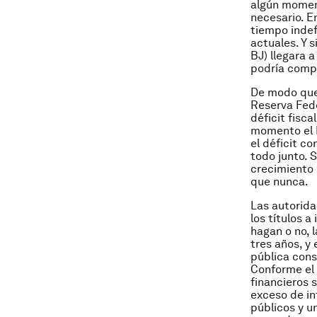
algún moment
necesario. E
tiempo indef
actuales. Y 
BJ) llegara a
podría comp
De modo que 
Reserva Fede
déficit fisca
momento el B
el déficit c
todo junto. 
crecimiento 
que nunca.
Las autorida
los títulos 
hagan o no, 
tres años, y
pública cons
Conforme el 
financieros 
exceso de in
públicos y u