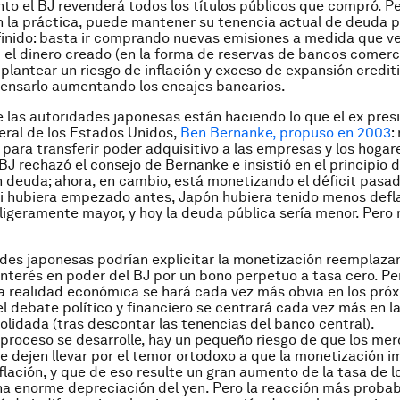
o el BJ revenderá todos los títulos públicos que compró. Pe
n la práctica, puede mantener su tenencia actual de deuda p
inido: basta ir comprando nuevas emisiones a medida que v
si el dinero creado (en la forma de reservas de bancos comerci
 plantear un riesgo de inflación y exceso de expansión crediti
ensarlo aumentando los encajes bancarios.
las autoridades japonesas están haciendo lo que el ex pres
ral de los Estados Unidos,
Ben Bernanke, propuso en 2003
:
l para transferir poder adquisitivo a las empresas y los hogar
J rechazó el consejo de Bernanke e insistió en el principio d
on deuda; ahora, en cambio, está monetizando el déficit pasa
Si hubiera empezado antes, Japón hubiera tenido menos defl
ligeramente mayor, y hoy la deuda pública sería menor. Pero
des japonesas podrían explicitar la monetización reemplaza
a interés en poder del BJ por un bono perpetuo a tasa cero. Pe
la realidad económica se hará cada vez más obvia en los pró
 el debate político y financiero se centrará cada vez más en 
olidada (tras descontar las tenencias del banco central).
proceso se desarrolle, hay un pequeño riesgo de que los me
se dejen llevar por el temor ortodoxo a que la monetización i
flación, y que de eso resulte un gran aumento de la tasa de 
na enorme depreciación del yen. Pero la reacción más probab