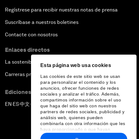
Regístrese para recibir nuestras notas de prensa
Suscríbase a nuestros boletines
Contacte con nosotros
Enlaces directos
La sostenibilidad en el Foro
Esta página web usa cookies
Carreras profesionales
Las cookies de este sitio web se usan
para personalizar el contenido y los
anuncios, ofrecer funciones de redes
Ediciones en otros idiomas
sociales y analizar el tráfico. Además,
compartimos información sobre el uso
EN
ES
中文
日本語
▪
▪
▪
que haga del sitio web con nuestros
partners de redes sociales, publicidad y
análisis web, quienes pueden
combinarla con otra información que les
haya proporcionado o que hayan
recopilado a partir del uso que haya