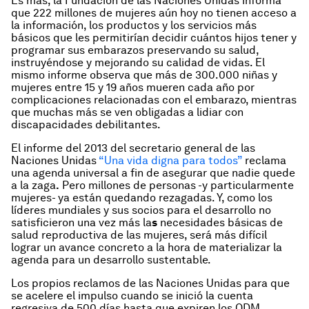
Es más, la Fundación de las Naciones Unidas
informa
que 222 millones de mujeres aún hoy no tienen acceso a
la información, los productos y los servicios más
básicos que les permitirían decidir cuántos hijos tener y
programar sus embarazos preservando su salud,
instruyéndose y mejorando su calidad de vidas. El
mismo informe observa que más de 300.000 niñas y
mujeres entre 15 y 19 años mueren cada año por
complicaciones relacionadas con el embarazo, mientras
que muchas más se ven obligadas a lidiar con
discapacidades debilitantes.
El informe del 2013 del secretario general de las
Naciones Unidas
“Una vida digna para todos”
reclama
una agenda universal a fin de asegurar que nadie quede
a la zaga
.
Pero millones de personas -y particularmente
mujeres- ya están quedando rezagadas. Y, como los
líderes mundiales y sus socios para el desarrollo no
satisficieron una vez más la
s
necesidades básicas de
salud reproductiva de las mujeres, será más difícil
lograr un avance concreto a la hora de materializar la
agenda para un desarrollo sustentable.
Los propios reclamos de las Naciones Unidas para que
se acelere el impulso cuando se inició la cuenta
regresiva de 500 días hasta que expiren los ODM