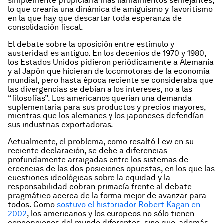
simplemente propiciaría más llamamientos semejantes,
lo que crearía una dinámica de amiguismo y favoritismo
en la que hay que descartar toda esperanza de
consolidación fiscal.
El debate sobre la oposición entre estímulo y
austeridad es antiguo. En los decenios de 1970 y 1980,
los Estados Unidos pidieron periódicamente a Alemania
y al Japón que hicieran de locomotoras de la economía
mundial, pero hasta época reciente se consideraba que
las divergencias se debían a los intereses, no a las
“filosofías”. Los americanos querían una demanda
suplementaria para sus productos y precios mayores,
mientras que los alemanes y los japoneses defendían
sus industrias exportadoras.
Actualmente, el problema, como resaltó Lew en su
reciente declaración, se debe a diferencias
profundamente arraigadas entre los sistemas de
creencias de las dos posiciones opuestas, en los que las
cuestiones ideológicas sobre la equidad y la
responsabilidad cobran primacía frente al debate
pragmático acerca de la forma mejor de avanzar para
todos. Como
sostuvo el historiador Robert Kagan en
2002
, los americanos y los europeos no sólo tienen
concepciones del mundo diferentes, sino que, además,