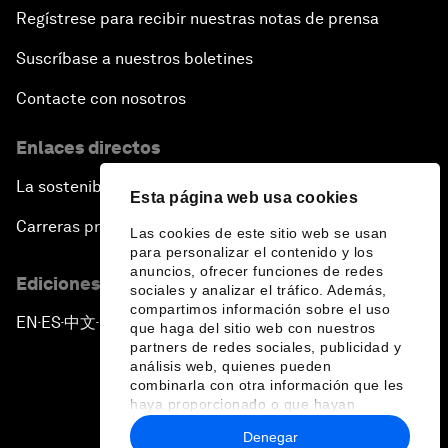
Regístrese para recibir nuestras notas de prensa
Suscríbase a nuestros boletines
Contacte con nosotros
Enlaces directos
La sostenibilidad en el Foro
Esta página web usa cookies
Carreras profesionales
Las cookies de este sitio web se usan
para personalizar el contenido y los
anuncios, ofrecer funciones de redes
Ediciones en otros idiomas
sociales y analizar el tráfico. Además,
compartimos información sobre el uso
EN
ES
中文
日本語
▪
▪
▪
que haga del sitio web con nuestros
partners de redes sociales, publicidad y
análisis web, quienes pueden
combinarla con otra información que les
haya proporcionado o que hayan
recopilado a partir del uso que haya
Denegar
hecho de sus servicios.