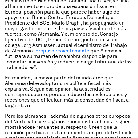
El ministro de Hacienda del Canadá, Joe Oliver, se unió
al llamamiento en pro de una expansión fiscal en
Europa, posición para la que parece haber algo de
apoyo en el Banco Central Europeo. De hecho, el
Presidente del BCE, Mario Draghi, ha propugnado un
mayor gasto por parte de los países fiscalmente más
fuertes, como Alemania. Y el miembro del Consejo
Ejecutivo del BCE, Benoit Coeure, junto con su ex
colega Jörg Asmussen, actual viceministro de Trabajo
de Alemania,
propuso recientemente
que Alemania
“utilizara su margen de maniobra disponible para
fomentar la inversión y reducir la carga tributaria de los
trabajadores”.
En realidad, la mayor parte del mundo cree que
Alemania debe adoptar una política fiscal más
expansiva. Según esa opinión, la austeridad es
contraproducente, porque induce desaceleraciones y
recesiones que dificultan más la consolidación fiscal a
largo plazo.
Pero los alemanes –además de algunos otros europeos
del Norte y tal vez algunos economistas chinos– siguen
mostrándose renuentes al respecto. Creen que la
reacción positiva a los llamamientos en pro del estimulo