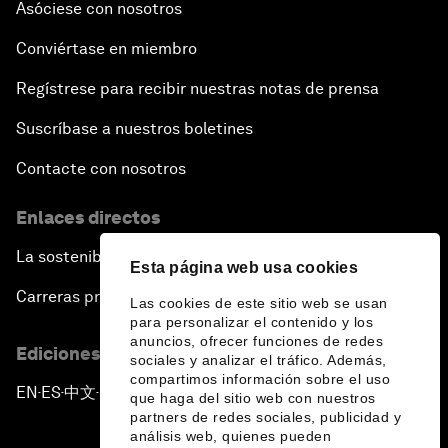
Asóciese con nosotros
Conviértase en miembro
Regístrese para recibir nuestras notas de prensa
Suscríbase a nuestros boletines
Contacte con nosotros
Enlaces directos
La sostenibilidad en el Foro
Esta página web usa cookies
Carreras profesionales
Las cookies de este sitio web se usan
para personalizar el contenido y los
anuncios, ofrecer funciones de redes
Ediciones en otros idiomas
sociales y analizar el tráfico. Además,
compartimos información sobre el uso
EN
ES
中文
日本語
▪
▪
▪
que haga del sitio web con nuestros
partners de redes sociales, publicidad y
análisis web, quienes pueden