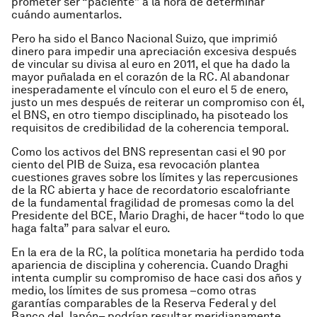
prometer ser “paciente” a la hora de determinar
cuándo aumentarlos.
Pero ha sido el Banco Nacional Suizo, que imprimió
dinero para impedir una apreciación excesiva después
de vincular su divisa al euro en 2011, el que ha dado la
mayor puñalada en el corazón de la RC. Al abandonar
inesperadamente el vínculo con el euro el 5 de enero,
justo un mes después de reiterar un compromiso con él,
el BNS, en otro tiempo disciplinado, ha pisoteado los
requisitos de credibilidad de la coherencia temporal.
Como los activos del BNS representan casi el 90 por
ciento del PIB de Suiza, esa revocación plantea
cuestiones graves sobre los límites y las repercusiones
de la RC abierta y hace de recordatorio escalofriante
de la fundamental fragilidad de promesas como la del
Presidente del BCE, Mario Draghi, de hacer “todo lo que
haga falta” para salvar el euro.
En la era de la RC, la política monetaria ha perdido toda
apariencia de disciplina y coherencia. Cuando Draghi
intenta cumplir su compromiso de hace casi dos años y
medio, los límites de sus promesa –como otras
garantías comparables de la Reserva Federal y del
Banco del Japón– podrían resultar meridianamente