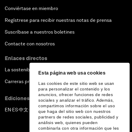
Conviértase en miembro
Regístrese para recibir nuestras notas de prensa
Suscríbase a nuestros boletines
Contacte con nosotros
Enlaces directos
La sostenibilidad en el Foro
Esta página web usa cookies
Carreras profesionales
Las cookies de este sitio web se usan
para personalizar el contenido y los
anuncios, ofrecer funciones de redes
Ediciones en otros idiomas
sociales y analizar el tráfico. Además,
compartimos información sobre el uso
EN
ES
中文
日本語
▪
▪
▪
que haga del sitio web con nuestros
partners de redes sociales, publicidad y
análisis web, quienes pueden
combinarla con otra información que les