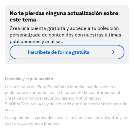
No te pierdas ninguna actualización sobre
este tema
Crea una cuenta gratuita y accede a tu colección
personalizada de contenidos con nuestras últimas
publicaciones y análisis.
Inscríbete de forma gratuita
Licencia y republicación
Los artículos del Foro Económico Mundial pueden volver a
publicarse de acuerdo con la Licencia Pública Internacional
Creative Commons Reconocimiento-NoComercial-
SinObraDerivada 4.0, y de acuerdo con nuestras condiciones de
uso.
Las opiniones expresadas en este artículo son las del autor y no
del Foro Económico Mundial.