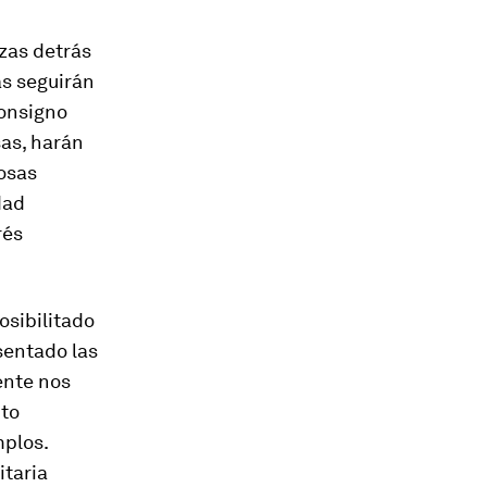
rzas detrás
as seguirán
consigno
sas, harán
iosas
dad
rés
sibilitado
sentado las
ente nos
nto
mplos.
itaria