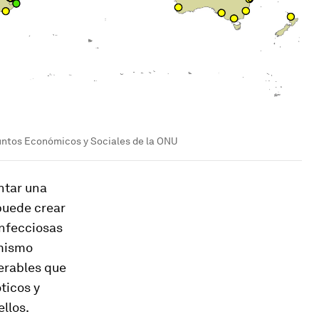
untos Económicos y Sociales de la ONU
ntar una
puede crear
infecciosas
 mismo
erables que
ticos y
llos.