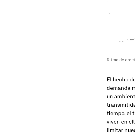
Ritmo de crec
El hecho d
demanda may
un ambiente
transmitida
tiempo, el 
viven en el
limitar nue