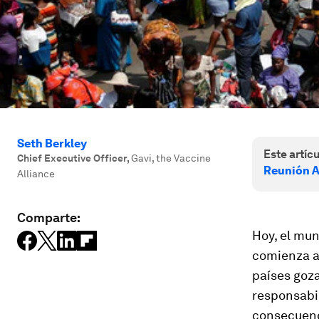
Seth Berkley
Este artícu
Chief Executive Officer
,
Gavi, the Vaccine
Reunión A
Alliance
Comparte:
Hoy, el mun
comienza a 
países goza
responsabil
consecuen