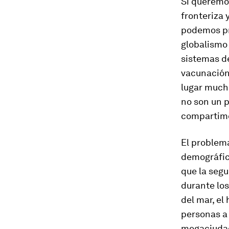
Si queremo
fronteriza 
podemos pre
globalismo 
sistemas de
vacunación 
lugar much
no son un p
compartimos
El problema
demográfico
que la segu
durante los
del mar, el
personas a 
megaciudad