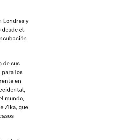
n Londres y
 desde el
 incubación
a de sus
 para los
emente en
ccidental,
 el mundo,
de Zika, que
 casos