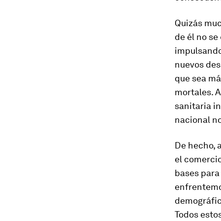
Quizás much
de él no se
impulsando 
nuevos desa
que sea más
mortales. A
sanitaria i
nacional no
De hecho, 
el comercio
bases para
enfrentemos
demográfico
Todos esto