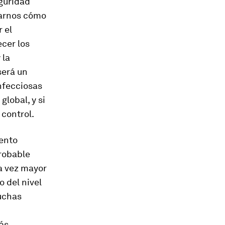
guridad
ntarnos cómo
 el
ecer los
 la
será un
nfecciosas
lobal, y si
 control.
iento
probable
da vez mayor
o del nivel
muchas
ás