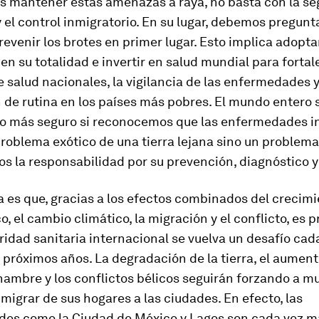
s mantener estas amenazas a raya, no basta con la se
y el control inmigratorio. En su lugar, debemos pregu
venir los brotes en primer lugar. Esto implica adoptar
en su totalidad e invertir en salud mundial para fortal
 salud nacionales, la vigilancia de las enfermedades y
de rutina en los países más pobres. El mundo entero 
o más seguro si reconocemos que las enfermedades i
roblema exótico de una tierra lejana sino un problema g
 la responsabilidad por su prevención, diagnóstico y
 es que, gracias a los efectos combinados del crecim
, el cambio climático, la migración y el conflicto, es 
ridad sanitaria internacional se vuelva un desafío ca
 próximos años. La degradación de la tierra, el aument
 hambre y los conflictos bélicos seguirán forzando a 
migrar de sus hogares a las ciudades. En efecto, las
es como la Ciudad de México y Lagos son cada vez m