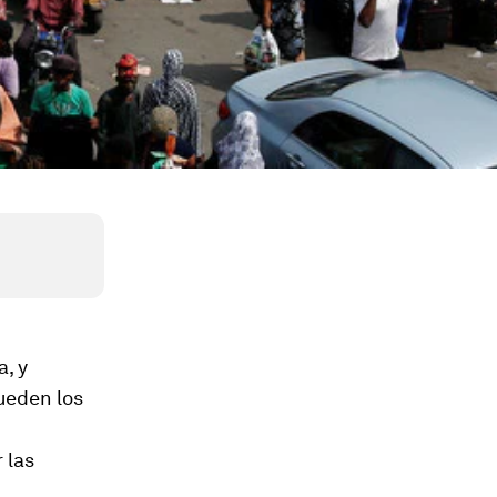
, y
ueden los
 las