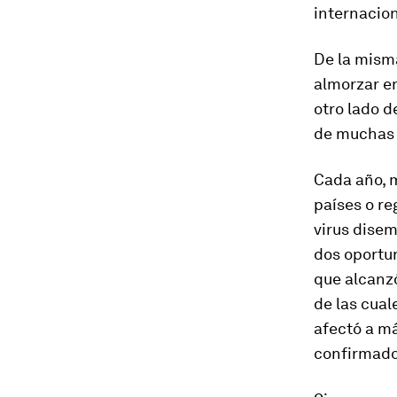
internacion
De la mism
almorzar e
otro lado d
de muchas 
Cada año, m
países o re
virus disem
dos oportun
que alcanzó
de las cuale
afectó a má
confirmado