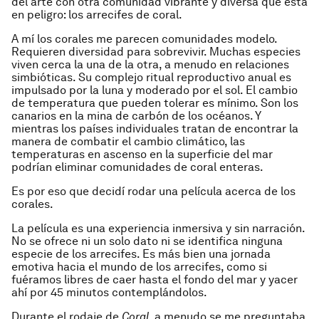
del arte con otra comunidad vibrante y diversa que está
en peligro: los arrecifes de coral.
A mí los corales me parecen comunidades modelo.
Requieren diversidad para sobrevivir. Muchas especies
viven cerca la una de la otra, a menudo en relaciones
simbióticas. Su complejo ritual reproductivo anual es
impulsado por la luna y moderado por el sol. El cambio
de temperatura que pueden tolerar es mínimo. Son los
canarios en la mina de carbón de los océanos. Y
mientras los países individuales tratan de encontrar la
manera de combatir el cambio climático, las
temperaturas en ascenso en la superficie del mar
podrían eliminar comunidades de coral enteras.
Es por eso que decidí rodar una película acerca de los
corales.
La película es una experiencia inmersiva y sin narración.
No se ofrece ni un solo dato ni se identifica ninguna
especie de los arrecifes. Es más bien una jornada
emotiva hacia el mundo de los arrecifes, como si
fuéramos libres de caer hasta el fondo del mar y yacer
ahí por 45 minutos contemplándolos.
Durante el rodaje de
Coral
, a menudo se me preguntaba