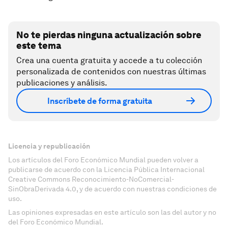
No te pierdas ninguna actualización sobre
este tema
Crea una cuenta gratuita y accede a tu colección
personalizada de contenidos con nuestras últimas
publicaciones y análisis.
Inscríbete de forma gratuita
Licencia y republicación
Los artículos del Foro Económico Mundial pueden volver a
publicarse de acuerdo con la Licencia Pública Internacional
Creative Commons Reconocimiento-NoComercial-
SinObraDerivada 4.0, y de acuerdo con nuestras condiciones de
uso.
Las opiniones expresadas en este artículo son las del autor y no
del Foro Económico Mundial.