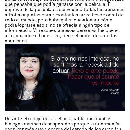
qué pensaba que podía ganarse con la película. El
objetivo de la película es convocar a todas las personas
a trabajar juntas para rescatar los arrecifes de coral de
todo el mundo, pero hubo quien cuestionara cómo
podía lograrse eso si no se ofrecía ningún tipo de
información. Mi respuesta a esas personas fue que el
arte, cuando se hace bien, tiene el poder de abrir los
corazones.
Durante el rodaje de la película hablé con muchos
biólogos marinos desesperados porque la información
cada vez más grave acerca del estado de los arrecifes