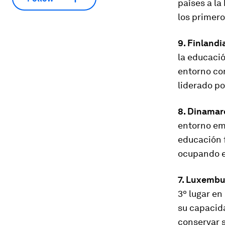
países a la
los primero
9. Finlandi
la educació
entorno co
liderado po
8. Dinama
entorno em
educación 
ocupando el
7. Luxemb
3º lugar en
su capacid
conservar s