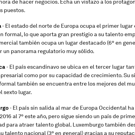
 hora de hacer negocios. Echa un vistazo a los protago
s puestos.
a
- El estado del norte de Europa ocupa el primer lugar
n formal, lo que aporta gran prestigio a su talento emp
mercial también ocupa un lugar destacado (6º en gener
r un panorama regulatorio muy sólido.
rca
- El país escandinavo se ubica en el tercer lugar tan
presarial como por su capacidad de crecimiento. Su s
formal también se encuentra entre los mejores del mu
 sexto lugar.
urgo
- El país sin salida al mar de Europa Occidental h
 2016 al 7º este año, pero sigue siendo un país de prime
ad para atraer talento global. Luxemburgo también de
u talento nacional (3º en general) gracias a su reputa