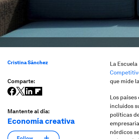
Cristina Sánchez
La Escuela
Competitiv
Comparte:
que mide la
Los países 
incluidos s
Mantente al día:
políticas d
Economía creativa
empresarial
nórdicos se
Follow