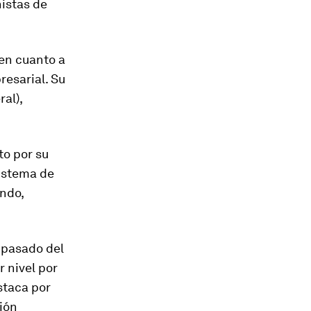
nistas de
 en cuanto a
resarial. Su
al),
to por su
istema de
ndo,
a pasado del
r nivel por
staca por
ción