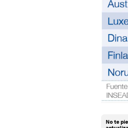
No te pi
actualiz