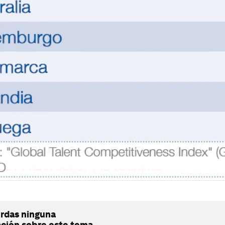
erdas ninguna
ación sobre este tema