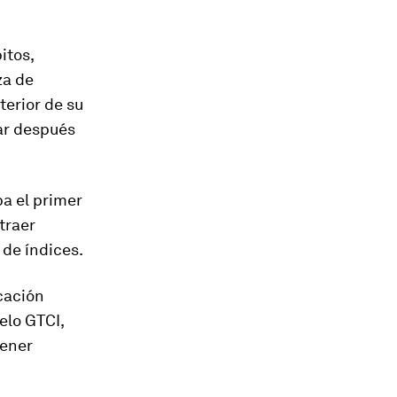
itos,
za de
terior de su
ar después
a el primer
traer
 de índices.
icación
elo GTCI,
tener