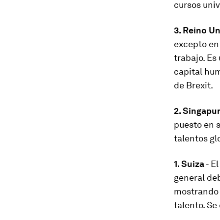
cursos univ
3. Reino U
excepto en 
trabajo. Es
capital hu
de Brexit.
2. Singapu
puesto en 
talentos gl
1. Suiza
- E
general deb
mostrando 
talento. Se