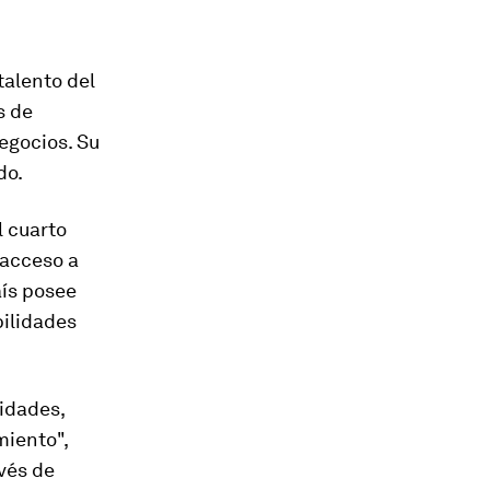
talento del
s de
negocios. Su
do.
l cuarto
 acceso a
aís posee
bilidades
sidades,
miento",
avés de