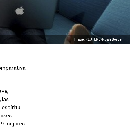
Image:
REUTERS/Noah Berger
comparativa
ave,
 las
 espíritu
aíses
s 9 mejores