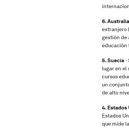
internacion
6. Australi
extranjero 
gestión de 
educación f
5. Suecia
-
lugar en el
cursos educ
un conjunto
de alto niv
4. Estados
Estados Uni
que mide la