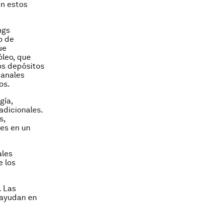
en estos
ngs
o de
ue
óleo, que
os depósitos
manales
os.
gía,
adicionales.
s,
es en un
ales
e los
. Las
 ayudan en