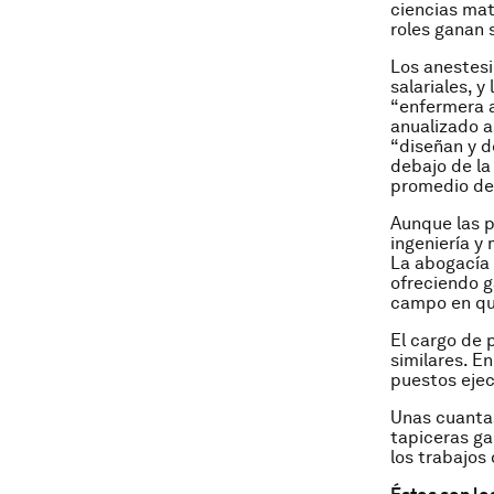
ciencias mat
roles ganan
Los anestesi
salariales, y
“enfermera a
anualizado a
“diseñan y d
debajo de la
promedio de 
Aunque las p
ingeniería y
La abogacía 
ofreciendo 
campo en que
El cargo de 
similares. E
puestos ejec
Unas cuantas
tapiceras ga
los trabajos