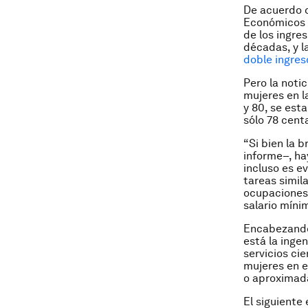
De acuerdo 
Económicos d
de los ingre
décadas, y l
doble ingres
Pero la notic
mujeres en l
y 80, se est
sólo 78 cent
“Si bien la 
informe–, ha
incluso es e
tareas simil
ocupaciones 
salario míni
Encabezando 
está la inge
servicios ci
mujeres en 
o aproximad
El siguiente