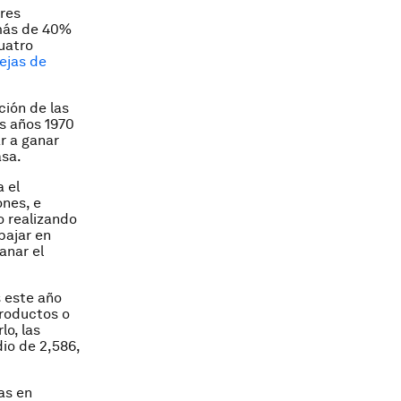
res
 más de 40%
uatro
ejas de
ción de las
s años 1970
r a ganar
asa.
 el
ones, e
o realizando
bajar en
anar el
 este año
productos o
lo, las
io de 2,586,
as en