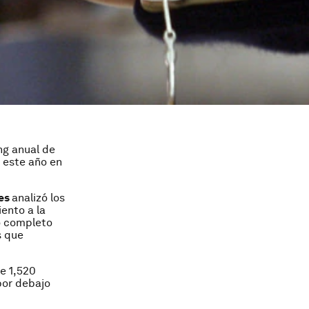
ng anual de
 este año en
es
analizó los
ento a la
o completo
s que
e 1,520
por debajo