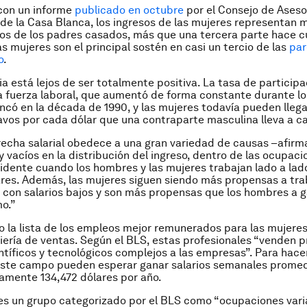
con un informe
publicado en octubre
por el Consejo de Aseso
e la Casa Blanca, los ingresos de las mujeres representan
sos de los padres casados, más que una tercera parte hace c
as mujeres son el principal sostén en casi un tercio de las
par
o
.
ia está lejos de ser totalmente positiva. La tasa de participa
a fuerza laboral, que aumentó de forma constante durante lo
ancó en la década de 1990, y las mujeres todavía pueden llega
avos por cada dólar que una contraparte masculina lleva a c
brecha salarial obedece a una gran variedad de causas –afirma
y vacíos en la distribución del ingreso, dentro de las ocupaci
vidente cuando los hombres y las mujeres trabajan lado a lad
ares. Además, las mujeres siguen siendo más propensas a tra
con salarios bajos y son más propensas que los hombres a g
mo.”
la lista de los empleos mejor remunerados para las mujeres
niería de ventas. Según el BLS, estas profesionales “venden 
entíficos y tecnológicos complejos a las empresas”. Para hacer
este campo pueden esperar ganar salarios semanales promed
amente 134,472 dólares por año.
 es un grupo categorizado por el BLS como “ocupaciones vari