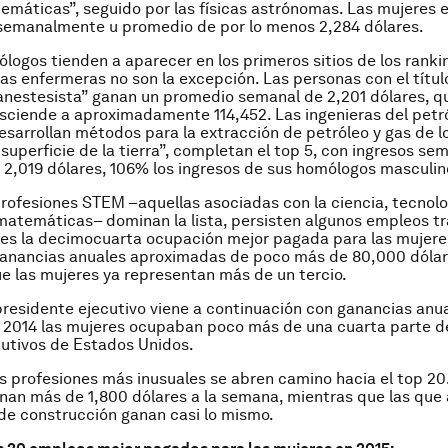
emáticas”, seguido por las físicas astrónomas. Las mujeres 
 semanalmente u promedio de por lo menos 2,284 dólares.
ólogos tienden a aparecer en los primeros sitios de los ranki
 las enfermeras no son la excepción. Las personas con el títul
nestesista” ganan un promedio semanal de 2,201 dólares, q
sciende a aproximadamente 114,452. Las ingenieras del petr
esarrollan métodos para la extracción de petróleo y gas de l
 superficie de la tierra”, completan el top 5, con ingresos se
2,019 dólares, 106% los ingresos de sus homólogos masculin
rofesiones STEM –aquellas asociadas con la ciencia, tecnolo
 matemáticas– dominan la lista, persisten algunos empleos tr
es la decimocuarta ocupación mejor pagada para las mujere
ganancias anuales aproximadas de poco más de 80,000 dólar
 las mujeres ya representan más de un tercio.
presidente ejecutivo viene a continuación con ganancias anu
n 2014 las mujeres ocupaban poco más de una cuarta parte d
utivos de Estados Unidos.
 profesiones más inusuales se abren camino hacia el top 20
nan más de 1,800 dólares a la semana, mientras que las que
 de construcción ganan casi lo mismo.