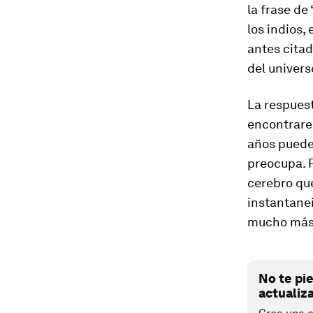
la frase de 
los indios, 
antes cita
del univers
La respuest
encontrarem
años puede 
preocupa. P
cerebro que
instantanei
mucho más 
No te pi
actualiz