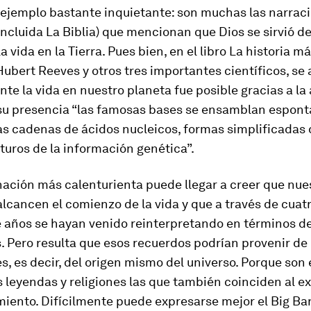
ejemplo bastante inquietante: son muchas las narrac
(incluida
La Biblia
) que mencionan que Dios se sirvió de 
a vida en la Tierra. Pues bien, en el libro
La historia má
ubert Reeves y otros tres importantes científicos, se
te la vida en nuestro planeta fue posible gracias a la a
su presencia “las famosas
bases
se ensamblan espon
s cadenas de ácidos nucleicos, formas simplificadas
turos de la información genética”.
nación más calenturienta puede llegar a creer que nue
lcancen el comienzo de la vida y que a través de cuatr
e años se hayan venido reinterpretando en términos d
s. Pero resulta que esos recuerdos podrían provenir de
, es decir, del origen mismo del universo. Porque son
 leyendas y religiones las que también coinciden al ex
miento. Difícilmente puede expresarse mejor el Big Ba