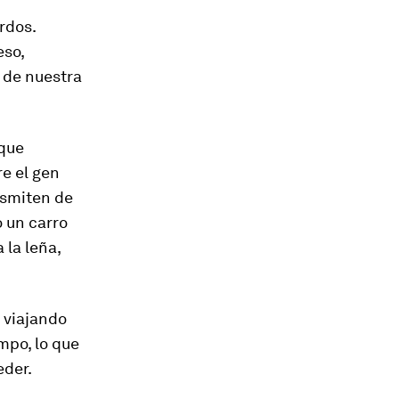
rdos.
eso,
 de nuestra
 que
re
el gen
nsmiten de
 un carro
 la leña,
 viajando
empo, lo que
der.