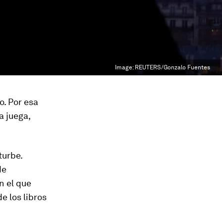
Image:
REUTERS/Gonzalo Fuentes
. Por esa
a juega,
turbe.
de
n el que
e los libros