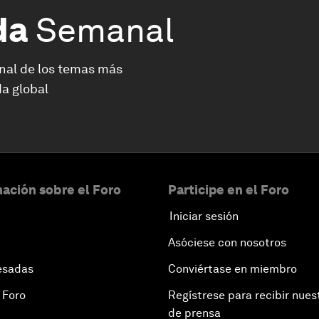
da
Semanal
nal de los temas más
a global
ación sobre el Foro
Participe en el Foro
Iniciar sesión
Asóciese con nosotros
esadas
Conviértase en miembro
 Foro
Regístrese para recibir nues
de prensa