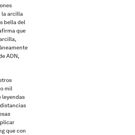
iones
la arcilla
s bella del
 afirma que
rcilla,
táneamente
 de ADN,
stros
o mil
e leyendas
 distancias
 esas
plicar
ng que con