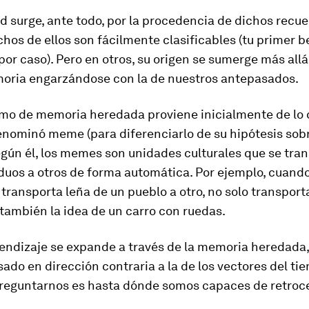
ad surge, ante todo, por la procedencia de dichos recue
os de ellos son fácilmente clasificables (tu primer b
r caso). Pero en otros, su origen se sumerge más allá
oria engarzándose con la de nuestros antepasados.
smo de
memoria heredada
proviene inicialmente de lo
enominó
meme
(para diferenciarlo de su hipótesis sob
egún él, los memes son unidades culturales que se tra
duos a otros de forma automática. Por ejemplo, cuando
transporta leña de un pueblo a otro, no solo transporta
también la idea de un carro con ruedas.
rendizaje se expande a través de la memoria heredada,
sado en dirección contraria a la de los vectores del ti
eguntarnos es hasta dónde somos capaces de retroce