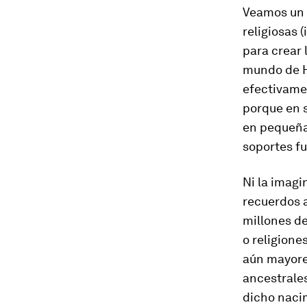
Veamos un 
religiosas 
para crear l
mundo
de H
efectivamen
porque en 
en pequeña
soportes fu
Ni la imagi
recuerdos a
millones d
o religione
aún mayores
ancestrales
dicho naci