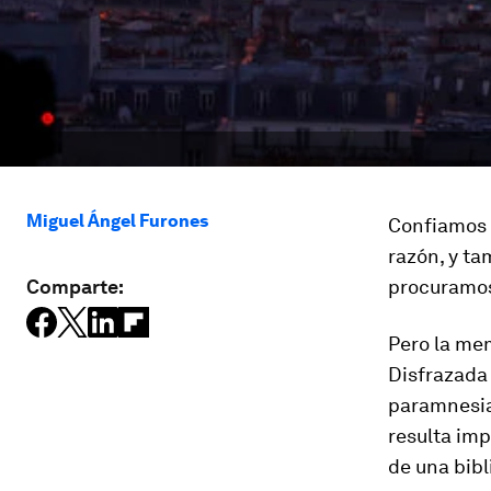
Miguel Ángel Furones
Confiamos 
razón, y ta
Comparte:
procuramos
Pero la mem
Disfrazada 
paramnesia 
resulta imp
de una bibl