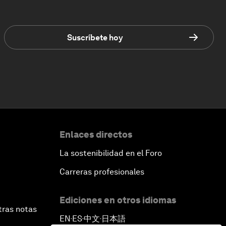
Suscríbete hoy
Enlaces directos
La sostenibilidad en el Foro
Carreras profesionales
Ediciones en otros idiomas
tras notas
EN
ES
中文
日本語
▪
▪
▪