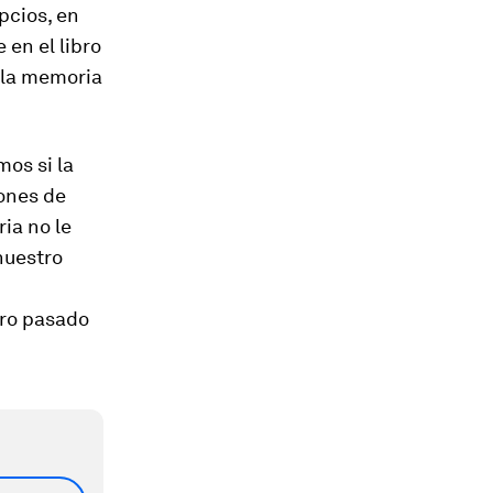
ipcios, en
 en el libro
 la memoria
mos si la
lones de
ia no le
nuestro
tro pasado