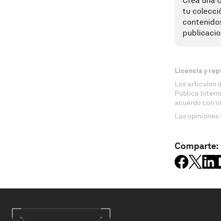
Crea una c
tu colecci
contenido
publicacio
Licencia y rep
Los artículos 
Pública Inter
acuerdo con n
Las opiniones 
Comparte: