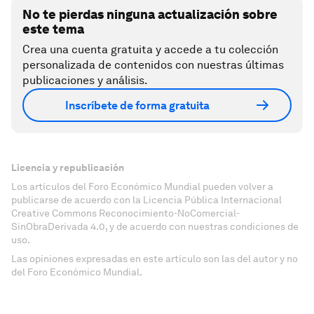
No te pierdas ninguna actualización sobre
este tema
Crea una cuenta gratuita y accede a tu colección
personalizada de contenidos con nuestras últimas
publicaciones y análisis.
Inscríbete de forma gratuita
Licencia y republicación
Los artículos del Foro Económico Mundial pueden volver a
publicarse de acuerdo con la Licencia Pública Internacional
Creative Commons Reconocimiento-NoComercial-
SinObraDerivada 4.0, y de acuerdo con nuestras condiciones de
uso.
Las opiniones expresadas en este artículo son las del autor y no
del Foro Económico Mundial.