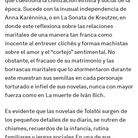
que cuestiona la civilización elitista y social de la
época. Sucede con la inusual independencia de
Anna Karénnina
, o en
La Sonata de Kreutzer
, en
donde este reflexiona sobre las relaciones
maritales de una manera tan franca como
inocente al entrever clichés y formas machistas
sobre el amor y el “cortejo” sentimental. No
obstante, el fracaso de su matrimonio y las
borrascas maritales que lo atormentaron durante
este muestran sus semillas en cada personaje
torturado e infiel de sus novelas, nunca con mayor
fuerza como en
La muerte de Iván Ilich
.
Es evidente que las novelas de Tolstói surgen de
los pequeños detalles de su diario, se nutren de
chismes, recuerdos de la infancia, rutina
familiares y jergas sociales.En una de sus