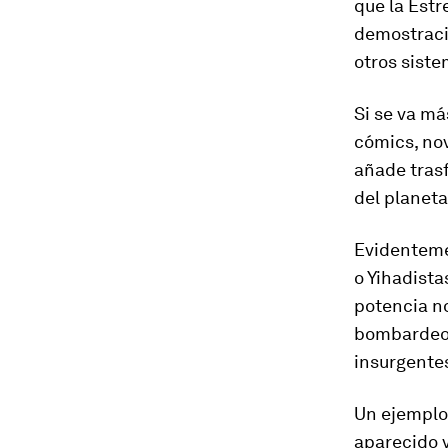
que la Estr
demostració
otros siste
Si se va má
cómics, no
añade trasf
del planet
Evidenteme
o Yihadista
potencia no
bombardeos
insurgente
Un ejemplo 
aparecido 