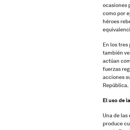
ocasiones p
como por e
héroes reb
equivalenci
En los tres
también vem
actúan com
fuerzas reg
acciones su
República.
El uso de l
Una de las
produce cu