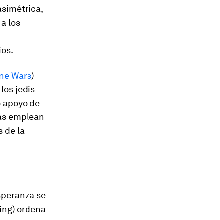
asimétrica,
a los
ios.
ne Wars
)
los jedis
o apoyo de
tas emplean
 de la
Esperanza
se
ing) ordena