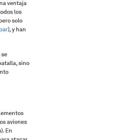
una ventaja
todos los
pero solo
bar
), y han
 se
talla, sino
nto
 elementos
os aviones
). En
ara atacar