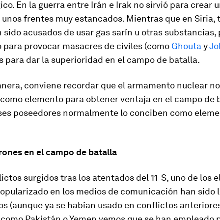
ico. En la guerra entre Irán e Irak no sirvió para crear 
 unos frentes muy estancados. Mientras que en Siria, 
sido acusados de usar gas sarín u otras substancias, 
o para provocar masacres de civiles (como
Ghouta
y
Jo
es para dar la superioridad en el campo de batalla.
anera, conviene recordar que el armamento nuclear no
como elemento para obtener ventaja en el campo de ba
íses poseedores normalmente lo conciben como eleme
rones
en el campo de batalla
lictos surgidos tras los atentados del 11-S, uno de los
popularizado en los medios de comunicación han sido l
os (aunque ya se habían usado en conflictos anteriores
 como Pakistán o Yemen vemos que se han empleado p