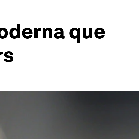
moderna que
rs