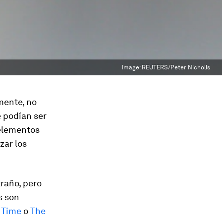
Image:
REUTERS/Peter Nicholls
mente, no
e podían ser
 elementos
zar los
traño, pero
s son
,
Time
o
The