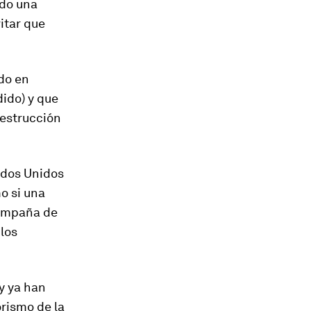
ndo una
itar que
ado en
ido) y que
destrucción
ados Unidos
o si una
campaña de
los
y ya han
orismo de la