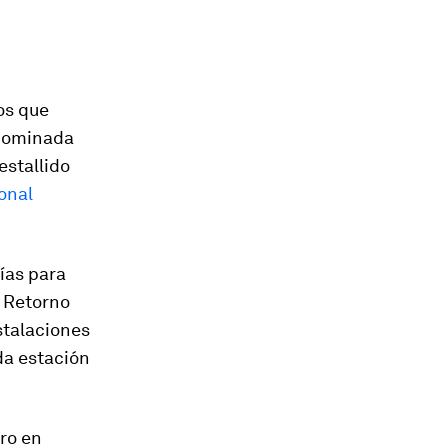
os que
enominada
estallido
ional
pías para
l Retorno
stalaciones
da estación
ero en