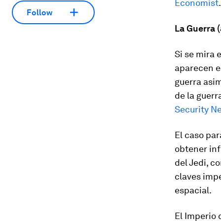
Economist
.
Follow
La Guerra (
Si se mira 
aparecen e
guerra asim
de la guerr
Security N
El caso par
obtener inf
del Jedi,
co
claves impe
espacial.
El Imperio 