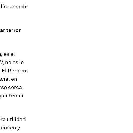
 discurso de
ar terror
, es el
, no es lo
n
El Retorno
cial en
arse cerca
 por temor
ra utilidad
uímico y