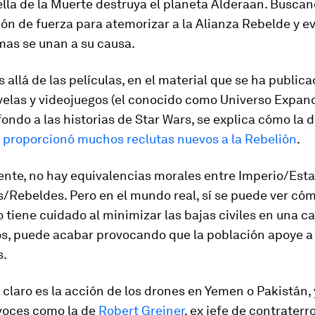
ella de la Muerte destruya el planeta Alderaan. Busca
n de fuerza para atemorizar a la Alianza Rebelde y ev
mas se unan a su causa.
s allá de las películas, en el material que se ha public
velas y videojuegos (el conocido como Universo Expand
ondo a las historias de Star Wars, se explica cómo la 
a
proporcionó muchos reclutas nuevos a la Rebelión
.
nte, no hay equivalencias morales entre Imperio/Est
s/Rebeldes. Pero en el mundo real, sí se puede ver cóm
 tiene cuidado al minimizar las bajas civiles en una 
, puede acabar provocando que la población apoye a 
s.
claro es la acción de los
drones
en Yemen o Pakistán, 
voces como la de
Robert Greiner
, ex jefe de contraterr