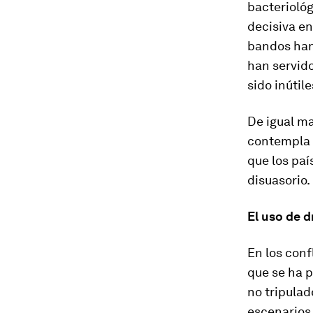
bacteriológ
decisiva en
bandos han 
han servid
sido inútil
De igual m
contempla 
que los pa
disuasorio.
El uso de
d
En los conf
que se ha 
no tripulad
escenarios