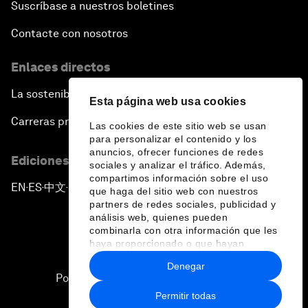
Suscríbase a nuestros boletines
Contacte con nosotros
Enlaces directos
La sostenibilidad en el Foro
Esta página web usa cookies
Carreras profesionales
Las cookies de este sitio web se usan
para personalizar el contenido y los
anuncios, ofrecer funciones de redes
Ediciones en otros idiomas
sociales y analizar el tráfico. Además,
compartimos información sobre el uso
EN
ES
中文
日本語
▪
▪
▪
que haga del sitio web con nuestros
partners de redes sociales, publicidad y
análisis web, quienes pueden
combinarla con otra información que les
haya proporcionado o que hayan
recopilado a partir del uso que haya
Denegar
hecho de sus servicios.
Política de privacidad y normas de uso
Permitir todas
Sitemap