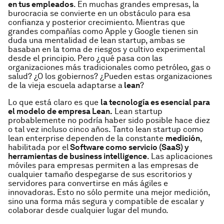
en tus empleados
. En muchas grandes empresas, la
burocracia se convierte en un obstáculo para esa
confianza y posterior crecimiento. Mientras que
grandes compañías como Apple y Google tienen sin
duda una mentalidad de
lean startup
, ambas se
basaban en la toma de riesgos y cultivo experimental
desde el principio. Pero ¿qué pasa con las
organizaciones más tradicionales como petróleo, gas o
salud? ¿O los gobiernos? ¿Pueden estas organizaciones
de la vieja escuela adaptarse a
lean
?
Lo que está claro es que
la tecnología es esencial para
el modelo de empresa Lean.
L
ean startup
probablemente no podría haber sido posible hace diez
o tal vez incluso cinco años. Tanto
lean startup
como
lean enterprise
dependen de la constante
medición
,
habilitada por el
Software como servicio (SaaS) y
herramientas de business intelligence
. Las aplicaciones
móviles para empresas permiten a las empresas de
cualquier tamaño despegarse de sus escritorios y
servidores para convertirse en más ágiles e
innovadoras. Esto no sólo permite una mejor medición,
sino una forma más segura y compatible de escalar y
colaborar desde cualquier lugar del mundo.