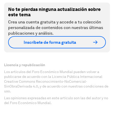
No te pierdas ninguna actualización sobre
este tema
Crea una cuenta gratuita y accede a tu colección
personalizada de contenidos con nuestras últimas
publicaciones y análisis.
Inscríbete de forma gratuita
Licencia y republicación
Los artículos del Foro Económico Mundial pueden volver a
publicarse de acuerdo con la Licencia Pública Internacional
Creative Commons Reconocimiento-NoComercial-
SinObraDerivada 4.0, y de acuerdo con nuestras condiciones de
uso.
Las opiniones expresadas en este artículo son las del autor y no
del Foro Económico Mundial.