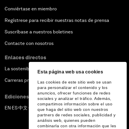
Conviértase en miembro
Regístrese para recibir nuestras notas de prensa
Suscríbase a nuestros boletines
Contacte con nosotros
Enlaces directos
La sostenibilidad en el Foro
Esta página web usa cookies
Carreras profesionales
Las cookies de este sitio web se usan
para personalizar el contenido y los
anuncios, ofrecer funciones de redes
Ediciones en otros idiomas
sociales y analizar el tráfico. Además,
compartimos información sobre el uso
EN
ES
中文
日本語
▪
▪
▪
que haga del sitio web con nuestros
partners de redes sociales, publicidad y
análisis web, quienes pueden
combinarla con otra información que les