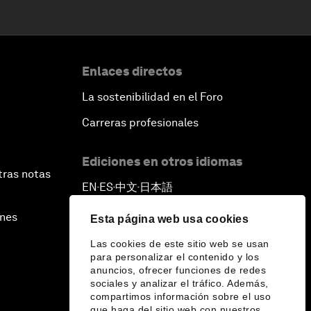
Enlaces directos
La sostenibilidad en el Foro
Carreras profesionales
Ediciones en otros idiomas
tras notas
EN
ES
中文
日本語
▪
▪
▪
ines
Esta página web usa cookies
Las cookies de este sitio web se usan
para personalizar el contenido y los
anuncios, ofrecer funciones de redes
sociales y analizar el tráfico. Además,
compartimos información sobre el uso
que haga del sitio web con nuestros