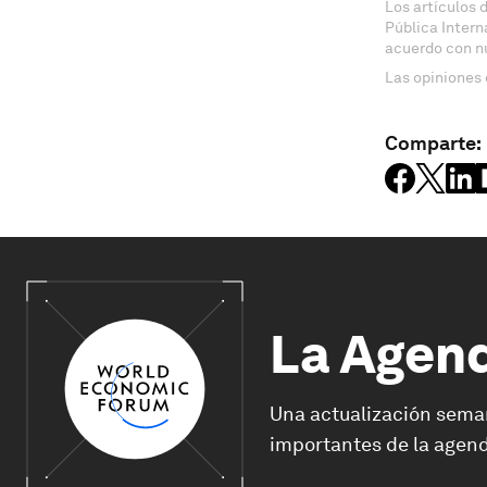
Los artículos 
Pública Inter
acuerdo con n
Las opiniones 
Comparte:
La Agen
Una actualización sema
importantes de la agend