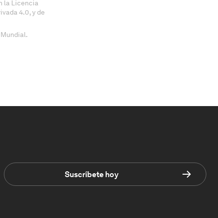
 la Licencia
vada 4.0, y de
 Mundial.
Suscríbete hoy