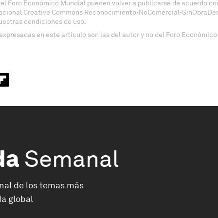
del Foro Económico Mundial pueden volver a publicarse de acuerdo con
nacional Creative Commons Reconocimiento-NoComercial-SinObraDeri
uestras condiciones de uso.
expresadas en este artículo son las del autor y no del Foro Económico
da
Semanal
nal de los temas más
a global