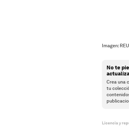
Imagen: RE
No te pi
actualiz
Crea una c
tu colecci
contenido
publicacio
Licencia y rep