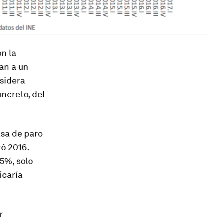
on la
an a un
nsidera
oncreto, del
sa de paro
ró 2016.
5%, solo
icaría
r