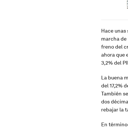
Hace unas
marcha de 
freno del c
ahora que e
3,2% del PI
La buena m
del 17,2% d
También se 
dos décimas
rebajar la 
En términos