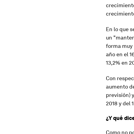
crecimiento
crecimiento
En lo que s
un "manten
forma muy 
año en el 1
13,2% en 2
Con respect
aumento de
previsión) 
2018 y del 
¿Y qué dic
Como no po