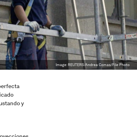
Image:
REUTERS/Andrea Comas/File Photo
perfecta
licado
justando y
royecciones