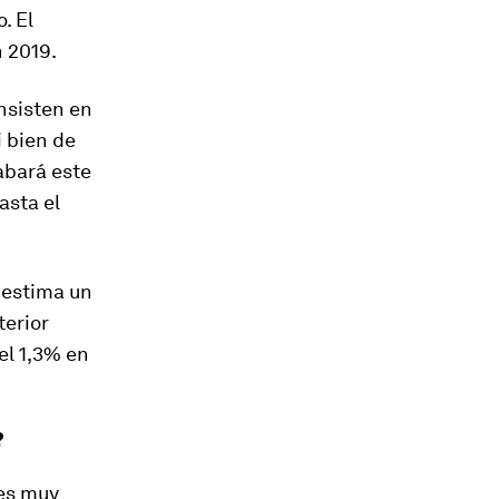
. El
n 2019.
insisten en
 bien de
abará este
asta el
o estima un
terior
el 1,3% en
?
 es muy