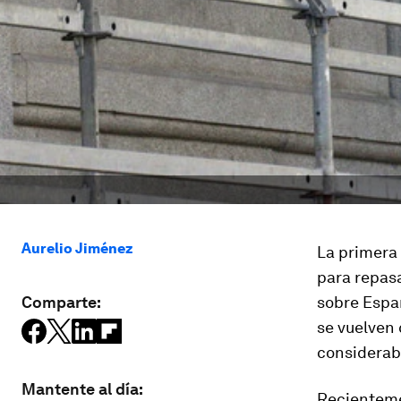
Aurelio Jiménez
La primera 
para repas
Comparte:
sobre Espa
se vuelven 
considerab
Mantente al día:
Recienteme