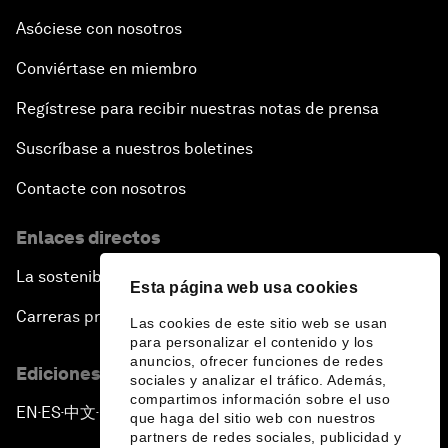
Asóciese con nosotros
Conviértase en miembro
Regístrese para recibir nuestras notas de prensa
Suscríbase a nuestros boletines
Contacte con nosotros
Enlaces directos
La sostenibilidad en el Foro
Esta página web usa cookies
Carreras profesionales
Las cookies de este sitio web se usan
para personalizar el contenido y los
anuncios, ofrecer funciones de redes
Ediciones en otros idiomas
sociales y analizar el tráfico. Además,
compartimos información sobre el uso
EN
ES
中文
日本語
▪
▪
▪
que haga del sitio web con nuestros
partners de redes sociales, publicidad y