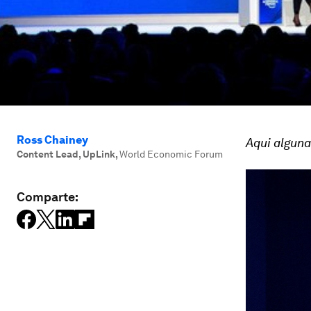
Ross Chainey
Aqui alguna
Content Lead, UpLink
,
World Economic Forum
Comparte: