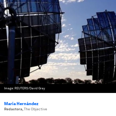
Image:
REUTERS/David Gray
María Hernández
Redactora
,
The Objective