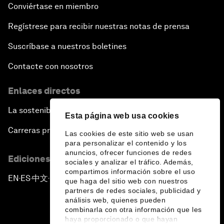
Conviértase en miembro
Regístrese para recibir nuestras notas de prensa
Suscríbase a nuestros boletines
Contacte con nosotros
Enlaces directos
La sostenibilidad en el Foro
Esta página web usa cookies
Carreras profesionales
Las cookies de este sitio web se usan
para personalizar el contenido y los
anuncios, ofrecer funciones de redes
Ediciones en otros idiomas
sociales y analizar el tráfico. Además,
compartimos información sobre el uso
EN
ES
中文
日本語
▪
▪
▪
que haga del sitio web con nuestros
partners de redes sociales, publicidad y
análisis web, quienes pueden
combinarla con otra información que les
haya proporcionado o que hayan