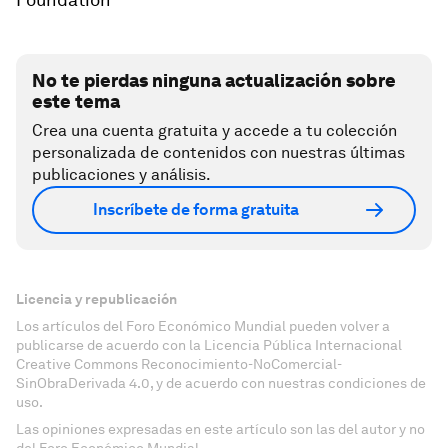
No te pierdas ninguna actualización sobre
este tema
Crea una cuenta gratuita y accede a tu colección
personalizada de contenidos con nuestras últimas
publicaciones y análisis.
Inscríbete de forma gratuita
Licencia y republicación
Los artículos del Foro Económico Mundial pueden volver a
publicarse de acuerdo con la Licencia Pública Internacional
Creative Commons Reconocimiento-NoComercial-
SinObraDerivada 4.0, y de acuerdo con nuestras condiciones de
uso.
Las opiniones expresadas en este artículo son las del autor y no
del Foro Económico Mundial.