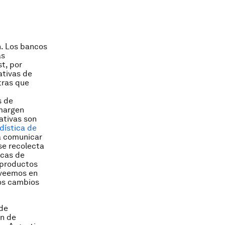
n. Los bancos
as
t, por
ativas de
tras que
s de
 margen
ativas son
dística de
a comunicar
se recolecta
icas de
 productos
oveemos en
os cambios
 de
ón de