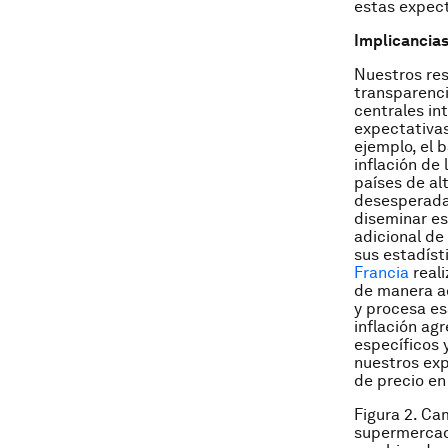
estas expect
Implicancias
Nuestros res
transparenci
centrales in
expectativas
ejemplo, el 
inflación de
países de al
desesperada
diseminar es
adicional de
sus estadíst
Francia
reali
de manera ac
y procesa es
inflación ag
específicos 
nuestros ex
de precio en
Figura 2.
Cam
supermercad