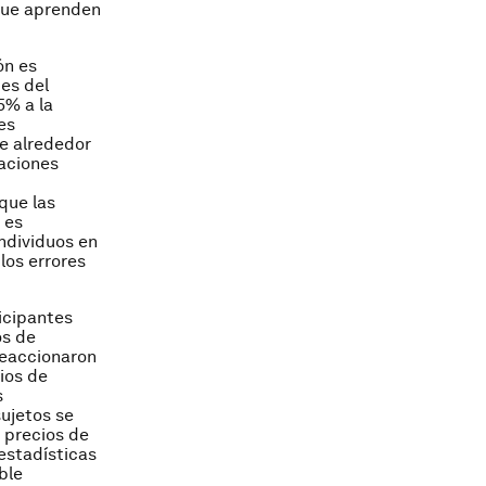
que aprenden
ón es
tes del
5% a la
es
de alrededor
aciones
que las
 es
ndividuos en
los errores
icipantes
os de
reaccionaron
ios de
s
sujetos se
 precios de
estadísticas
ble