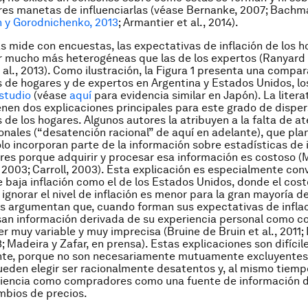
res manetas de influenciarlas (véase Bernanke, 2007; Bachma
n y Gorodnichenko, 2013
; Armantier et al., 2014).
s mide con encuestas, las expectativas de inflación de los h
r mucho más heterogéneas que las de los expertos (Ranyard e
 al., 2013). Como ilustración, la Figura 1 presenta una compar
 de hogares y de expertos en Argentina y Estados Unidos, lo
studio
(véase
aquí
para evidencia similar en Japón). La litera
nen dos explicaciones principales para este grado de disper
 de los hogares. Algunos autores la atribuyen a la falta de a
onales (“desatención racional” de aquí en adelante), que pla
ólo incorporan parte de la información sobre estadísticas de i
res porque adquirir y procesar esa información es costoso (
 2003; Carroll, 2003). Esta explicación es especialmente con
 baja inflación como el de los Estados Unidos, donde el cost
ignorar el nivel de inflación es menor para la gran mayoría d
s argumentan que, cuando forman sus expectativas de inflac
san información derivada de su experiencia personal como c
r muy variable y muy imprecisa (Bruine de Bruin et al., 2011
; Madeira y Zafar, en prensa). Estas explicaciones son difíci
te, porque no son necesariamente mutuamente excluyentes
ueden elegir ser racionalmente desatentos y, al mismo tiempo
riencia como compradores como una fuente de información d
mbios de precios.