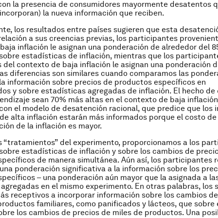
con la presencia de consumidores mayormente desatentos 
 incorporan) la nueva información que reciben.
te, los resultados entre países sugieren que esta desatenci
 relación a sus creencias previas, los participantes provenien
baja inflación le asignan una ponderación de alrededor del 8
sobre estadísticas de inflación, mientras que los participant
 del contexto de baja inflación le asignan una ponderación 
tas diferencias son similares cuando comparamos las ponder
la información sobre precios de productos específicos en
s y sobre estadísticas agregadas de inflación. El hecho de 
endizaje sean 70% más altas en el contexto de baja inflación
con el modelo de desatención racional, que predice que los i
de alta inflación estarán más informados porque el costo de 
ción de la inflación es mayor.
s “tratamientos” del experimento, proporcionamos a los part
sobre estadísticas de inflación y sobre los cambios de preci
pecíficos de manera simultánea. Aún así, los participantes 
una ponderación significativa a la información sobre los prec
pecíficos – una ponderación aún mayor que la asignada a la
 agregadas en el mismo experimento. En otras palabras, los 
s receptivos a incorporar información sobre los cambios de
roductos familiares, como panificados y lácteos, que sobre 
bre los cambios de precios de miles de productos. Una posi