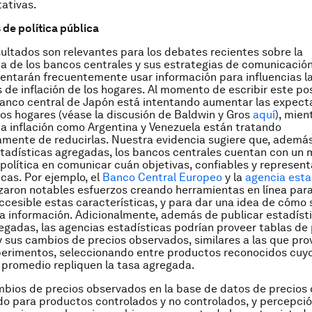
ativas.
 de política pública
ultados son relevantes para los debates recientes sobre la
a de los bancos centrales y sus estrategias de comunicació
tentarán frecuentemente usar información para influencias l
 de inflación de los hogares. Al momento de escribir este pos
banco central de Japón está intentando aumentar las expect
 los hogares (véase la discusión de Baldwin y Gros
aquí
), mien
ta inflación como Argentina y Venezuela están tratando
mente de reducirlas. Nuestra evidencia sugiere que, ademá
tadísticas agregadas, los bancos centrales cuentan con un
 política en comunicar cuán objetivas, confiables y represent
icas. Por ejemplo, el
Banco Central Europeo
y la
agencia esta
zaron notables esfuerzos creando herramientas en línea par
cesible estas características, y para dar una idea de cómo 
a información. Adicionalmente, además de publicar estadíst
regadas, las agencias estadísticas podrían proveer tablas de
y sus cambios de precios observados, similares a las que pr
perimentos, seleccionando entre productos reconocidos cuy
 promedio repliquen la tasa agregada.
bios de precios observados en la base de datos de precios
o para productos controlados y no controlados, y percepci