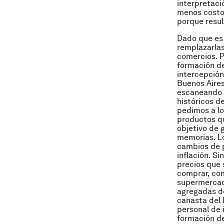
interpretaci
menos costos
porque resul
Dado que es 
remplazarla
comercios. P
formación de
intercepción
Buenos Aires
escaneando 
históricos 
pedimos a lo
productos qu
objetivo de 
memorias. Lo
cambios de 
inflación. S
precios que
comprar, com
supermercado
agregadas de
canasta del 
personal de 
formación de