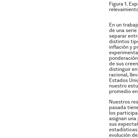
Figura 1.
Expe
relevamiento
En un trabaj
de una serie
separar entr
distintos ti
inflación y p
experimental
ponderación 
de sus creen
distinguir e
racional, ll
Estados Unid
nuestro estu
promedio en 
Nuestros res
pasada tiene
los particip
asignan una 
sus expecta
estadística
evolución de