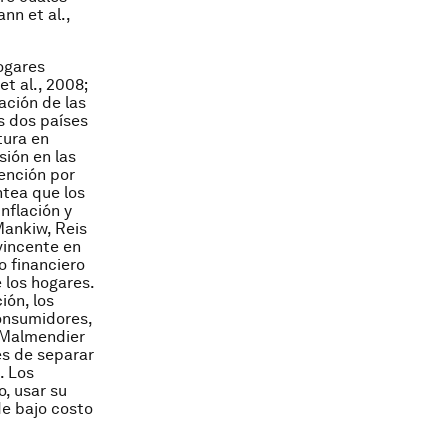
nn et al.,
ogares
t al., 2008;
ación de las
s dos países
tura en
sión en las
tención por
ntea que los
nflación y
Mankiw, Reis
vincente en
o financiero
e los hogares.
ión, los
onsumidores,
; Malmendier
les de separar
. Los
, usar su
e bajo costo