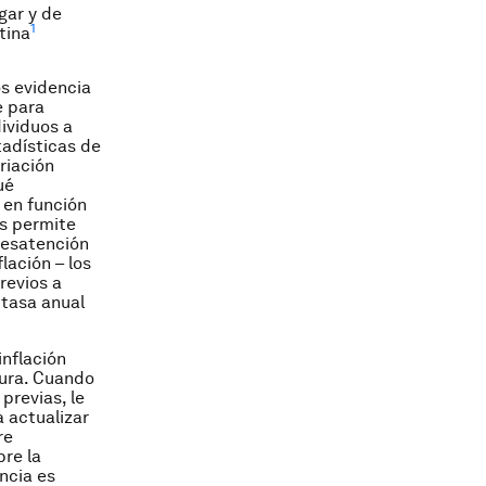
gar y de
1
tina
s evidencia
e para
ividuos a
tadísticas de
riación
ué
 en función
os permite
 desatención
lación – los
revios a
 tasa anual
inflación
tura. Cuando
previas, le
 actualizar
re
re la
ncia es