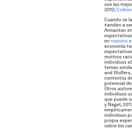
son las mejo
2012;
Coibio
Cuando se la
tienden a se
Armantier et
expectativas
en
nuestro e
economía tie
expectativas
motivos raci
individuos s
temas simila
and Wolfers,
contextos de
potencial de 
Otros autore
individuos u
que puede se
y Nagel, 2013
empíricamen
individuos p
propia expe
sobre los ca