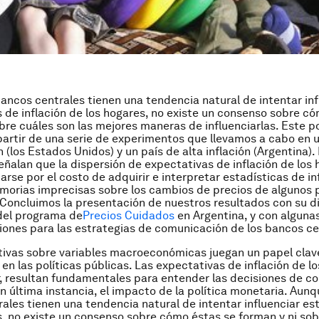
ancos centrales tienen una tendencia natural de intentar inf
 de inflación de los hogares, no existe un consenso sobre c
bre cuáles son las mejores maneras de influenciarlas. Este p
partir de una serie de experimentos que llevamos a cabo en 
n (los Estados Unidos) y un país de alta inflación (Argentina)
eñalan que la dispersión de expectativas de inflación de los
rse por el costo de adquirir e interpretar estadísticas de inf
morias imprecisas sobre los cambios de precios de algunos
 Concluimos la presentación de nuestros resultados con su d
del programa de
Precios Cuidados
en Argentina, y con alguna
nes para las estrategias de comunicación de los bancos ce
ivas sobre variables macroeconómicas juegan un papel clave
en las políticas públicas. Las expectativas de inflación de lo
r, resultan fundamentales para entender las decisiones de c
en última instancia, el impacto de la política monetaria. Aunq
ales tienen una tendencia natural de intentar influenciar es
, no existe un consenso sobre cómo éstas se forman y ni sob