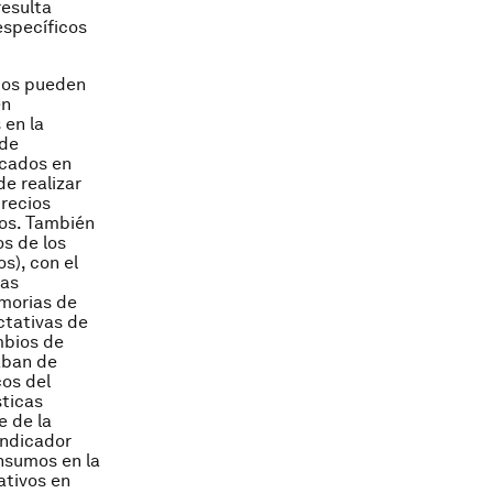
resulta
específicos
duos pueden
en
 en la
 de
rcados en
e realizar
recios
os. También
s de los
s), con el
ias
emorias de
ctativas de
mbios de
aban de
cos del
sticas
e de la
indicador
nsumos en la
ativos en