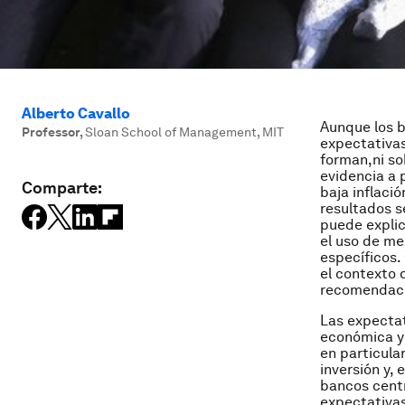
Alberto Cavallo
Aunque los b
Professor
,
Sloan School of Management, MIT
expectativas
forman,ni so
evidencia a 
Comparte:
baja inflació
resultados s
puede explica
el uso de me
específicos.
el contexto 
recomendacio
Las expectat
económica y 
en particula
inversión y, 
bancos centr
expectativas