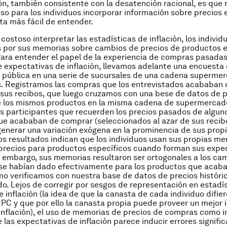
ón, también consistente con la desatención racional, es que 
o para los individuos incorporar información sobre precios 
ta más fácil de entender.
costoso interpretar las estadísticas de inflación, los indivi
s por sus memorias sobre cambios de precios de productos 
ara entender el papel de la experiencia de compras pasadas
 expectativas de inflación, llevamos adelante una encuesta
 pública en una serie de sucursales de una cadena superme
. Registramos las compras que los entrevistados acababan d
sus recibos, que luego cruzamos con una bese de datos de p
de los mismos productos en la misma cadena de supermercad
s participantes que recuerden los precios pasados de alguno
e acababan de comprar (seleccionados al azar de sus recibo
generar una variación exógena en la prominencia de sus prop
s resultados indican que los individuos usan sus propias m
precios para productos específicos cuando forman sus expe
in embargo, sus memorias resultaron ser ortogonales a los ca
 se habían dado efectivamente para los productos que acab
o verificamos con nuestra base de datos de precios históri
. Lejos de corregir por sesgos de representación en estadí
 inflación (la idea de que la canasta de cada individuo difier
IPC y que por ello la canasta propia puede proveer un mejor 
inflación), el uso de memorias de precios de compras como i
 las expectativas de inflación parece inducir errores signific