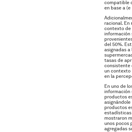
compatible 
en base a (e
Adicionalmen
racional. En
contexto de 
información 
provenientes
del 50%. Es
asignadas a 
supermercado
tasas de apr
consistente 
un contexto 
en la percep
En uno de lo
información 
productos es
asignándole 
productos es
estadísticas
mostraron má
unos pocos p
agregadas so