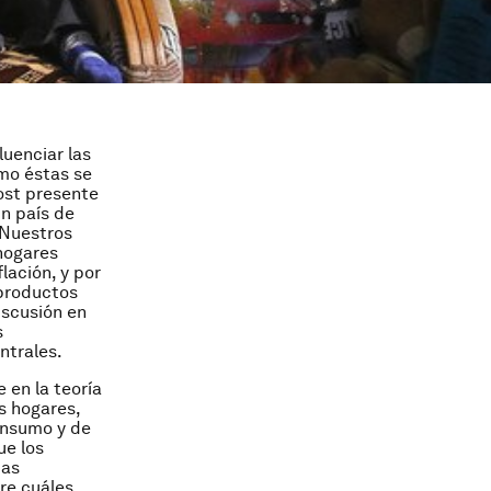
luenciar las
ómo éstas se
ost presente
un país de
. Nuestros
 hogares
lación, y por
 productos
iscusión en
s
ntrales.
 en la teoría
s hogares,
onsumo y de
ue los
tas
re cuáles