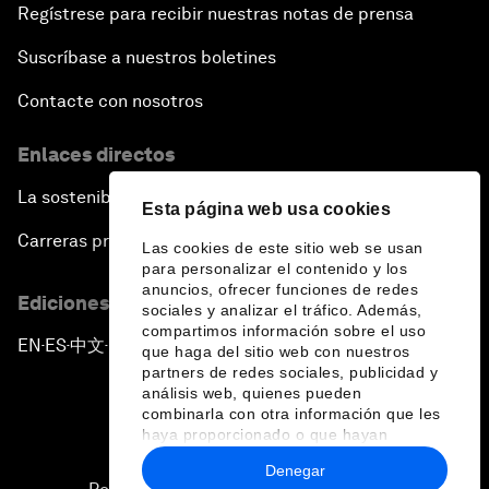
Regístrese para recibir nuestras notas de prensa
Suscríbase a nuestros boletines
Contacte con nosotros
Enlaces directos
La sostenibilidad en el Foro
Esta página web usa cookies
Carreras profesionales
Las cookies de este sitio web se usan
para personalizar el contenido y los
anuncios, ofrecer funciones de redes
Ediciones en otros idiomas
sociales y analizar el tráfico. Además,
compartimos información sobre el uso
EN
ES
中文
日本語
▪
▪
▪
que haga del sitio web con nuestros
partners de redes sociales, publicidad y
análisis web, quienes pueden
combinarla con otra información que les
haya proporcionado o que hayan
recopilado a partir del uso que haya
Denegar
hecho de sus servicios.