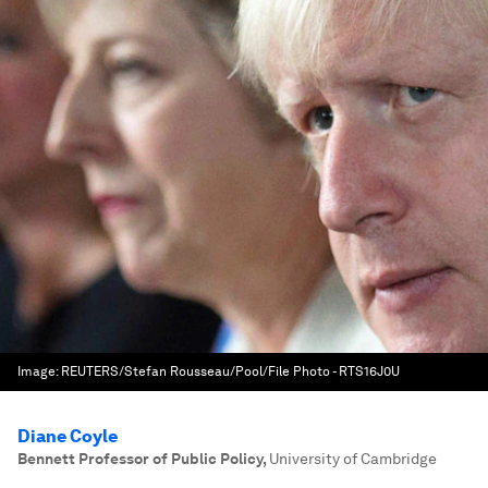
Image:
REUTERS/Stefan Rousseau/Pool/File Photo - RTS16J0U
Diane Coyle
Bennett Professor of Public Policy
,
University of Cambridge