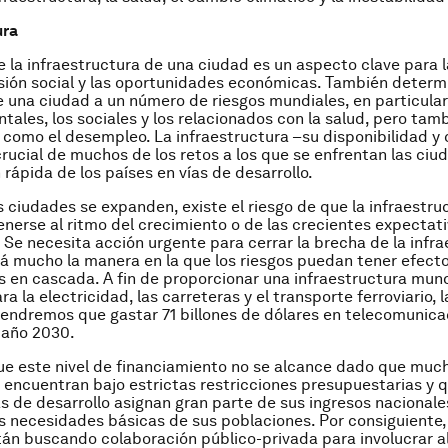
ura
e la infraestructura de una ciudad es un aspecto clave para l
lusión social y las oportunidades económicas. También determ
de una ciudad a un número de riesgos mundiales, en particular
ales, los sociales y los relacionados con la salud, pero tam
como el desempleo. La infraestructura –su disponibilidad y 
rucial de muchos de los retos a los que se enfrentan las ciu
 rápida de los países en vías de desarrollo.
 ciudades se expanden, existe el riesgo de que la infraestru
erse al ritmo del crecimiento o de las crecientes expectati
 Se necesita acción urgente para cerrar la brecha de la infra
uirá mucho la manera en la que los riesgos puedan tener efect
s en cascada. A fin de proporcionar una infraestructura mund
 la electricidad, las carreteras y el transporte ferroviario, 
endremos que gastar 71 billones de dólares en telecomunica
 año 2030.
ue este nivel de financiamiento no se alcance dado que muc
 encuentran bajo estrictas restricciones presupuestarias y
as de desarrollo asignan gran parte de sus ingresos nacionale
as necesidades básicas de sus poblaciones. Por consiguiente,
án buscando colaboración público-privada para involucrar a