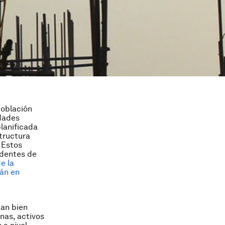
población
udades
lanificada
structura
 Estos
edentes de
e la
rán en
tan bien
nas, activos