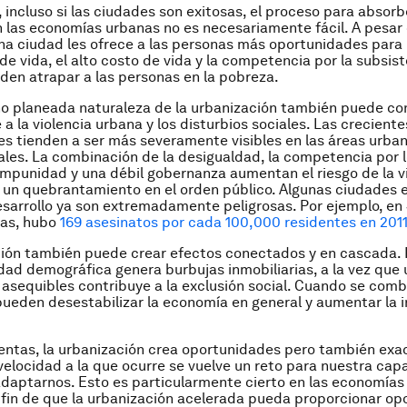
 incluso si las ciudades son exitosas, el proceso para absorbe
 las economías urbanas no es necesariamente fácil. A pesar
a ciudad les ofrece a las personas más oportunidades para 
de vida, el alto costo de vida y la competencia por la subsis
en atrapar a las personas en la pobreza.
no planeada naturaleza de la urbanización también puede co
a la violencia urbana y los disturbios sociales. Las creciente
s tienden a ser más severamente visibles en las áreas urba
rales. La combinación de la desigualdad, la competencia por 
 impunidad y una débil gobernanza aumentan el riesgo de la vi
 un quebrantamiento en el orden público. Algunas ciudades e
esarrollo ya son extremadamente peligrosas. Por ejemplo, en
ras, hubo
169 asesinatos por cada 100,000 residentes en 201
ión también puede crear efectos conectados y en cascada. 
idad demográfica genera burbujas inmobiliarias, a la vez que
 asequibles contribuye a la exclusión social. Cuando se comb
ueden desestabilizar la economía en general y aumentar la i
uentas, la urbanización crea oportunidades pero también exa
a velocidad a la que ocurre se vuelve un reto para nuestra ca
 adaptarnos. Esto es particularmente cierto en las economías
A fin de que la urbanización acelerada pueda proporcionar o