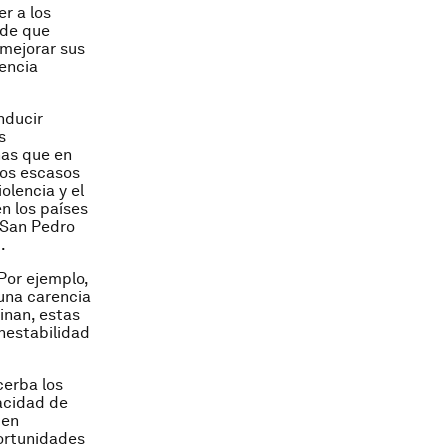
r a los
 de que
mejorar sus
tencia
nducir
s
nas que en
los escasos
olencia y el
n los países
 San Pedro
1
.
Por ejemplo,
 una carencia
inan, estas
nestabilidad
cerba los
pacidad de
 en
portunidades