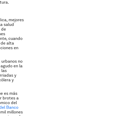
tura.
dica, mejores
la salud
a de
nes
ante, cuando
 de alta
iciones en
 urbanos no
agudo en la
 las
rriadas y
cólera y
ue es más
r brotes a
ómico del
del Banco
mil millones