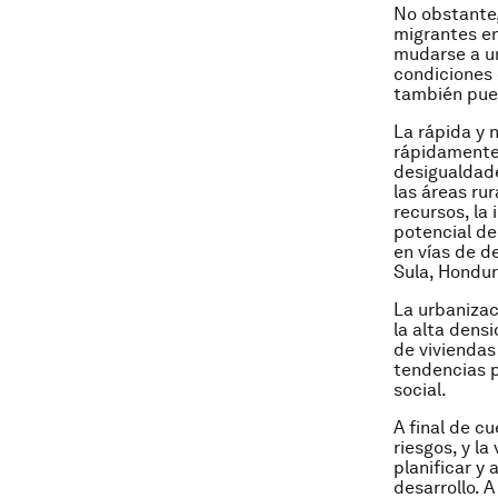
No obstante,
migrantes en
mudarse a un
condiciones 
también pued
La rápida y 
rápidamente 
desigualdade
las áreas ru
recursos, la
potencial de
en vías de d
Sula, Hondu
La urbanizac
la alta dens
de viviendas
tendencias p
social.
A final de c
riesgos, y l
planificar y
desarrollo. 