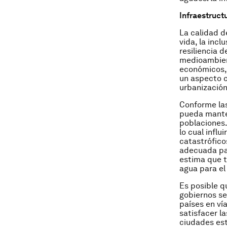
Infraestruct
La calidad d
vida, la inc
resiliencia 
medioambient
económicos, 
un aspecto c
urbanización
Conforme las
pueda manten
poblaciones.
lo cual infl
catastrófico
adecuada para
estima que t
agua para el
Es posible q
gobiernos se
países en ví
satisfacer l
ciudades est