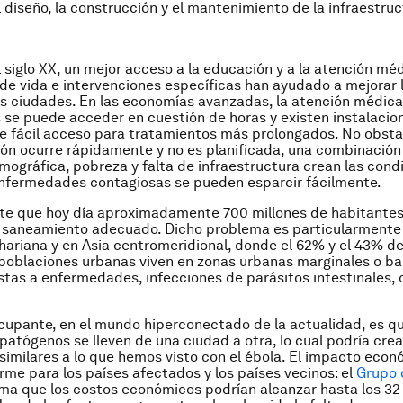
l diseño, la construcción y el mantenimiento de la infraestruc
el siglo XX, un mejor acceso a la educación y a la atención mé
de vida e intervenciones específicas han ayudado a mejorar 
as ciudades. En las economías avanzadas, la atención médic
se puede acceder en cuestión de horas y existen instalacio
e fácil acceso para tratamientos más prolongados. No obst
ión ocurre rápidamente y no es planificada, una combinación
ográfica, pobreza y falta de infraestructura crean las cond
enfermedades contagiosas se pueden esparcir fácilmente.
te que hoy día aproximadamente 700 millones de habitantes
 saneamiento adecuado. Dicho problema es particularmente 
hariana y en Asia centromeridional, donde el 62% y el 43% de
poblaciones urbanas viven en zonas urbanas marginales o ba
tas a enfermedades, infecciones de parásitos intestinales, 
upante, en el mundo hiperconectado de la actualidad, es q
 patógenos se lleven de una ciudad a otra, lo cual podría crea
 similares a lo que hemos visto con el ébola. El impacto econ
rme para los países afectados y los países vecinos: el
Grupo 
ma que los costos económicos podrían alcanzar hasta los 32 