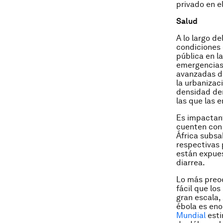
privado en e
Salud
A lo largo d
condiciones 
pública en l
emergencias 
avanzadas d
la urbanizac
densidad dem
las que las 
Es impactan
cuenten con
África subsa
respectivas 
están expues
diarrea.
Lo más preoc
fácil que los
gran escala,
ébola es eno
Mundial
esti