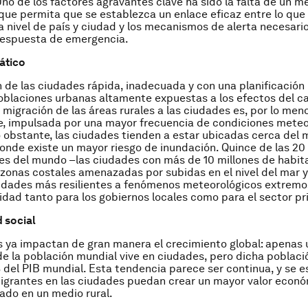
Uno de los factores agravantes clave ha sido la falta de un 
ue permita que se establezca un enlace eficaz entre lo que
 nivel de país y ciudad y los mecanismos de alerta necesari
respuesta de emergencia.
ático
 de las ciudades rápida, inadecuada y con una planificació
poblaciones urbanas altamente expuestas a los efectos del 
a migración de las áreas rurales a las ciudades es, por lo men
, impulsada por una mayor frecuencia de condiciones meteo
 obstante, las ciudades tienden a estar ubicadas cerca del m
onde existe un mayor riesgo de inundación. Quince de las 20
s del mundo –las ciudades con más de 10 millones de habit
zonas costales amenazadas por subidas en el nivel del mar 
udades más resilientes a fenómenos meteorológicos extremo
ridad tanto para los gobiernos locales como para el sector pr
d social
 ya impactan de gran manera el crecimiento global: apenas
de la población mundial vive en ciudades, pero dicha poblac
del PIB mundial. Esta tendencia parece ser continua, y se 
igrantes en las ciudades puedan crear un mayor valor econó
ado en un medio rural.