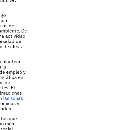
 a nivel
igo
bien
mías de
 ambiente. De
na actividad
ersidad de
o de ideas
n plantean
 la
 de empleo y
ográfica en
os de
tes. El
timaciones
n las zonas
nómicas y
dades.
etos que
cho más
social.