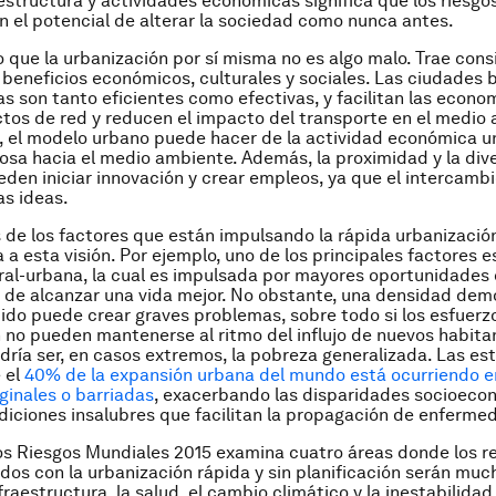
aestructura y actividades económicas significa que los riesgos
n el potencial de alterar la sociedad como nunca antes.
 que la urbanización por sí misma no es algo malo. Trae cons
beneficios económicos, culturales y sociales. Las ciudades 
s son tanto eficientes como efectivas, y facilitan las econo
ctos de red y reducen el impacto del transporte en el medio
 el modelo urbano puede hacer de la actividad económica u
sa hacia el medio ambiente. Además, la proximidad y la div
den iniciar innovación y crear empleos, ya que el intercambi
s ideas.
 de los factores que están impulsando la rápida urbanizació
a esta visión. Por ejemplo, uno de los principales factores es
ral-urbana, la cual es impulsada por mayores oportunidades
 de alcanzar una vida mejor. No obstante, una densidad dem
do puede crear graves problemas, sobre todo si los esfuerz
n no pueden mantenerse al ritmo del influjo de nuevos habitan
dría ser, en casos extremos, la pobreza generalizada. Las es
 el
40% de la expansión urbana del mundo está ocurriendo e
inales o barriadas
, exacerbando las disparidades socioeco
iciones insalubres que facilitan la propagación de enferme
os Riesgos Mundiales 2015
examina cuatro áreas donde los r
dos con la urbanización rápida y sin planificación serán mu
fraestructura, la salud, el cambio climático y la inestabilidad 