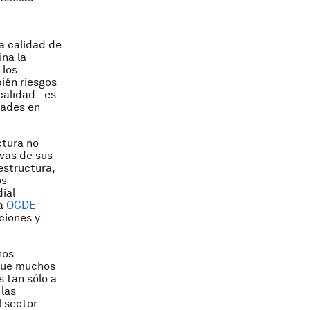
a calidad de
ina la
 los
bién riesgos
calidad– es
dades en
ctura no
vas de sus
estructura,
os
ial
la
OCDE
ciones y
hos
 que muchos
s tan sólo a
 las
l sector