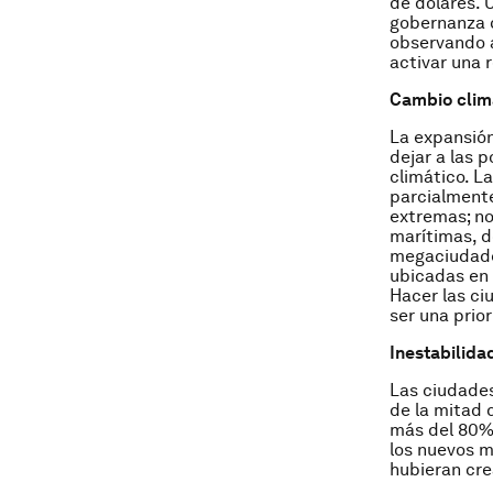
de dólares. 
gobernanza q
observando a
activar una 
Cambio clim
La expansión
dejar a las 
climático. L
parcialmente
extremas; no
marítimas, d
megaciudade
ubicadas en 
Hacer las ci
ser una prio
Inestabilida
Las ciudades
de la mitad 
más del 80% 
los nuevos m
hubieran cre