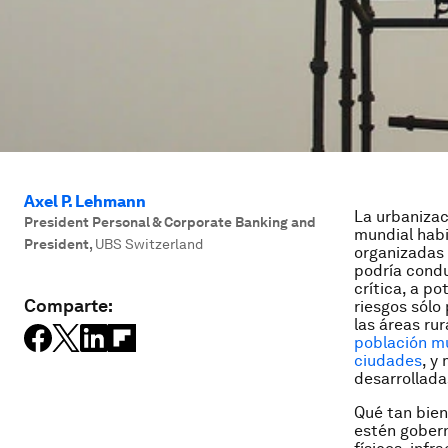
Axel P. Lehmann
La urbanizac
President Personal & Corporate Banking and
mundial habi
President
,
UBS Switzerland
organizadas 
podría condu
crítica, a p
Comparte:
riesgos sólo
las áreas ru
población mu
ciudades
, y
desarrollada
Qué tan bien
estén gobern