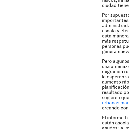
físicos, infr
ciudad tiene
Por supuesto
importantes 
administrada
escala y efe
esta manera,
más respetuo
personas pue
genera nueva
Pero algunos
una amenaza 
migración ru
la esperanza
aumento rápi
planificació
resultado po
sugieren que
urbanas marg
creando cond
El informe
L
están asocia
agudos: la in