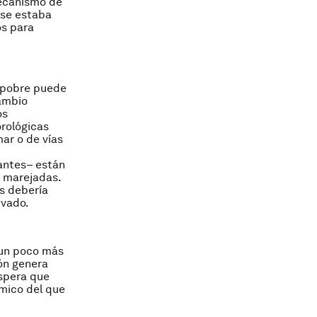
mecanismo de
 se estaba
os para
n pobre puede
cambio
os
rológicas
ar o de vías
antes– están
y marejadas.
s debería
ivado.
 un poco más
ión genera
espera que
mico del que