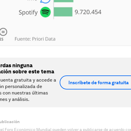
erdas ninguna
ación sobre este tema
uenta gratuita y accede a
Inscríbete de forma gratuita
ón personalizada de
s con nuestras últimas
nes y análisis.
ublicación
del Foro Económico Mundial pueden volver a publicarse de acuerdo con