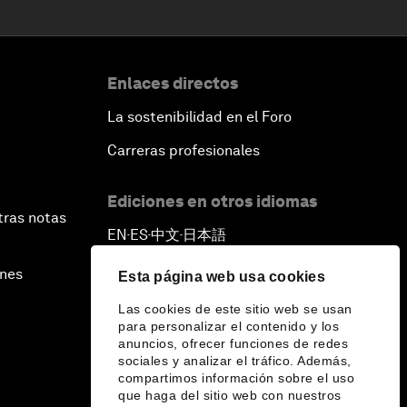
Enlaces directos
La sostenibilidad en el Foro
Carreras profesionales
Ediciones en otros idiomas
tras notas
EN
ES
中文
日本語
▪
▪
▪
ines
Esta página web usa cookies
Las cookies de este sitio web se usan
para personalizar el contenido y los
anuncios, ofrecer funciones de redes
sociales y analizar el tráfico. Además,
compartimos información sobre el uso
que haga del sitio web con nuestros