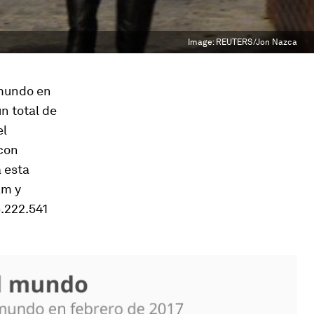
Image:
REUTERS/Jon Nazca
 mundo en
n total de
el
con
 esta
am y
5.222.541