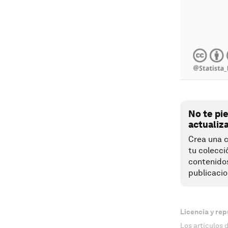
No te pi
actualiz
Crea una c
tu colecci
contenido
publicacio
Licencia y rep
Los artículos 