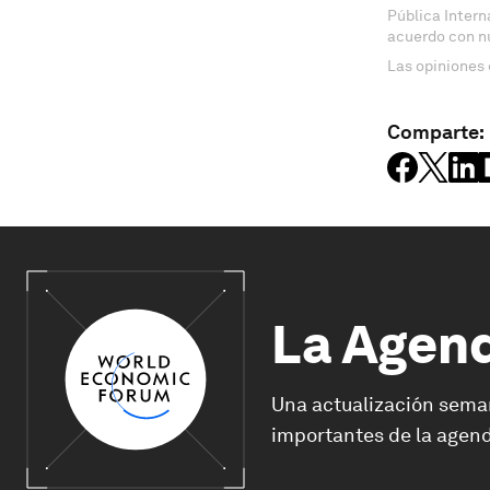
Pública Inter
acuerdo con n
Las opiniones 
Comparte:
La Agen
Una actualización sema
importantes de la agend