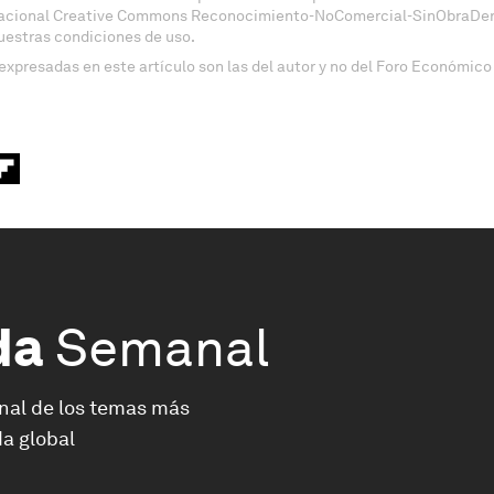
nacional Creative Commons Reconocimiento-NoComercial-SinObraDeri
uestras condiciones de uso.
expresadas en este artículo son las del autor y no del Foro Económico
da
Semanal
nal de los temas más
a global