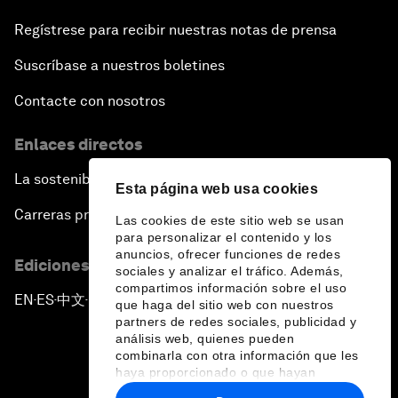
Regístrese para recibir nuestras notas de prensa
Suscríbase a nuestros boletines
Contacte con nosotros
Enlaces directos
La sostenibilidad en el Foro
Esta página web usa cookies
Carreras profesionales
Las cookies de este sitio web se usan
para personalizar el contenido y los
anuncios, ofrecer funciones de redes
Ediciones en otros idiomas
sociales y analizar el tráfico. Además,
compartimos información sobre el uso
EN
ES
中文
日本語
▪
▪
▪
que haga del sitio web con nuestros
partners de redes sociales, publicidad y
análisis web, quienes pueden
combinarla con otra información que les
haya proporcionado o que hayan
recopilado a partir del uso que haya