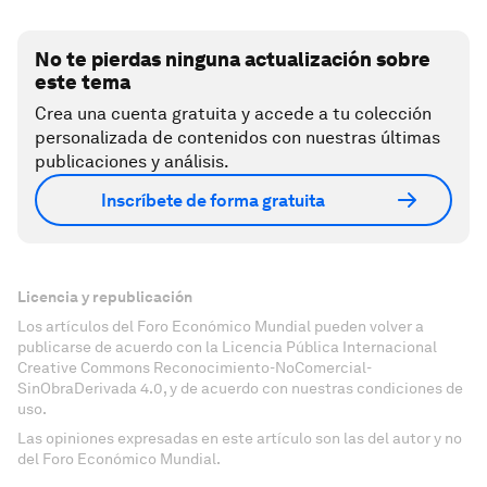
No te pierdas ninguna actualización sobre
este tema
Crea una cuenta gratuita y accede a tu colección
personalizada de contenidos con nuestras últimas
publicaciones y análisis.
Inscríbete de forma gratuita
Licencia y republicación
Los artículos del Foro Económico Mundial pueden volver a
publicarse de acuerdo con la Licencia Pública Internacional
Creative Commons Reconocimiento-NoComercial-
SinObraDerivada 4.0, y de acuerdo con nuestras condiciones de
uso.
Las opiniones expresadas en este artículo son las del autor y no
del Foro Económico Mundial.